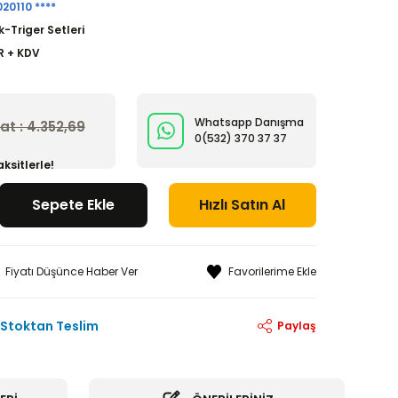
20110 ****
k-Triger Setleri
R + KDV
Whatsapp Danışma
yat : 4.352,69
0(532)
370 37 37
ksitlerle!
Sepete Ekle
Hızlı Satın Al
Fiyatı Düşünce Haber Ver
Stoktan Teslim
Paylaş