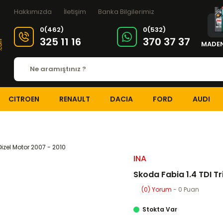
Hakkımızda
İletişim
Banka Bilgilerimiz
0(462)
0(532)
325 11 16
370 37 37
MADEN
CITROEN
RENAULT
DACIA
FORD
AUDI
EKSANTRİK-TRİGER SİSTEMİ
Eksantrik-Triger Setleri
Skoda Fabia 1.4 TDI
INA
Skoda Fabia 1.4 TDI Tr
(0) Yorum
- 0 Puan
Stokta Var