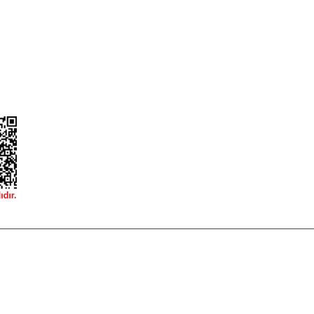
ğişim
Teslimat Bilgileri
ormu
 korunmaktadır.