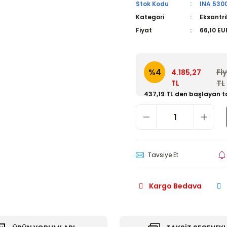
Stok Kodu
INA 5300
Kategori
Eksantri
Fiyat
66,10 EU
%4
Fi
4.185,27
TL
TL
437,19 TL den başlayan ta
Tavsiye Et
Kargo Bedava