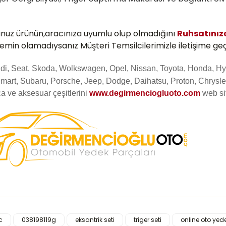
unuz ürünün,aracınıza uyumlu olup olmadığını
Ruhsatını
 emin olamadıysanız Müşteri Temsilcilerimizle iletişime geç
Audi, Seat, Skoda, Wolkswagen, Opel, Nissan, Toyota, Honda, Hy
mart, Subaru, Porsche, Jeep, Dodge, Daihatsu, Proton, Chrysler
a ve aksesuar çeşitlerini
www.degirmenciogluoto.com
web s
c
038198119g
eksantrik seti
triger seti
online oto yede