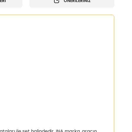
ERİ
ÖNERİLERİNİZ
ataları ile set halindedir. INA marka, aracın