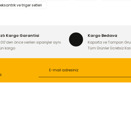
iğer konularda yetersiz gördüğünüz noktaları öneri formunu kullanarak ta
eksantrik ve triger setleri
Bu ürüne ilk yorumu siz yapın!
Yorum Yaz
ızlı Kargo Garantisi
Kargo Bedava
:00’den önce verilen siparişler aynı
Kaporta ve Tampon Gru
ün kargo
Tüm Ürünler Ücretsiz Ka
N
Gönder
L
ONLİNE ALIŞVERİŞ
a
Alışveriş Sepetim
ileri
Garanti ve İade Şartları
Güvenlik
Hesap Numaralarımız