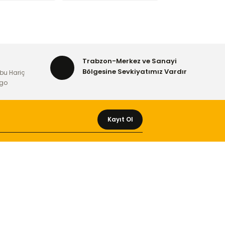
rafımıza iletebilirsiniz.
Trabzon-Merkez ve Sanayi
Bölgesine Sevkiyatımız Vardır
bu Hariç
rgo
Kayıt Ol
MÜŞTERİ HİZMETLERİ
Yeni Üyelik
Üyelik Bilgileri
Kargom Nerede Aras ?