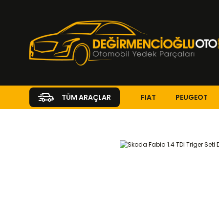
FIAT
PEUGEOT
TÜM ARAÇLAR
Anasayfa
SKODA
FABIA
Fabia II ( 2006 - 2014 )
1.4 TDI