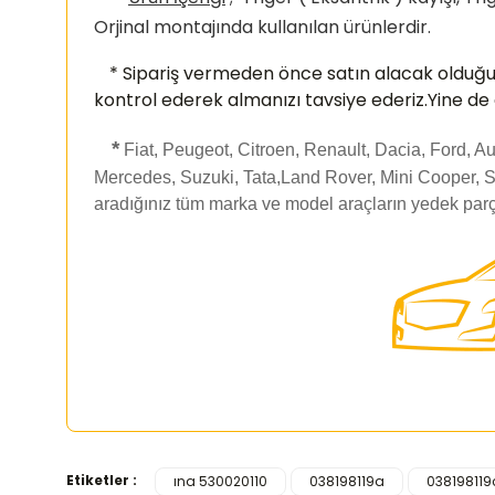
Orjinal montajında kullanılan ürünlerdir.
* Sipariş vermeden önce satın alacak olduğ
kontrol ederek almanızı
tavsiye ederiz.Yine de
*
Fiat, Peugeot, Citroen, Renault, Dacia, Ford, 
Mercedes, Suzuki, Tata,Land Rover, Mini Cooper, S
aradığınız tüm marka ve model araçların yedek parç
Etiketler :
ına 530020110
038198119a
038198119