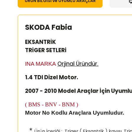
ÜRÜN BİLGİSİ ve UYUMLU ARAÇLAR
SKODA Fabia
EKSANTRİK
TRİGER SETLERİ
Orjinal Üründür.
INA MARKA
1.4 TDI Dizel Motor.
2007 - 2010 Model Araçlar İçin Uyuml
( BMS - BNV - BNM )
Motor No Kodlu Araçlara Uyumludur.
*
Ürün İçeriği
; Triger ( Eksantrik ) kayışı, T