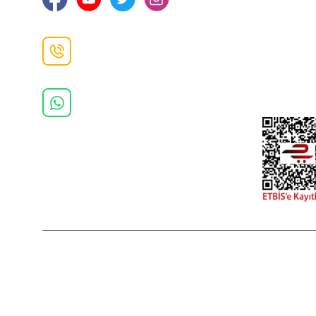
İade ve De
İletişim F
Danışma Hattı
0(462)
325 11 16
Whatsapp Danışma
0(532)
370 37 37
2022 Copyright © Kredi kartı bilgileriniz 256bit SSL sertifikası ile