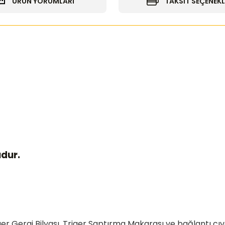
ÜRÜN YORUMLARI
TAKSİT SEÇENEKL
udur.
riger Gergi Bilyası, Triger Saptırma Makarası ve bağlantı cıv