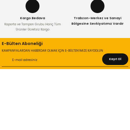
Kargo Bedava
Trabzon-Merkez ve Sanayi
Gönder
Bölgesine Sevkiyatımız Vardır
Kaporta ve Tampon Grubu Hariç Tüm
Ürünler Ücretsiz Kargo
E-Bülten Aboneliği
KAMPANYALARDAN HABERDAR OLMAK İÇİN E-BÜLTEN’İMİZE KAYDOLUN
Kayıt Ol
KURUMSAL
Hakkımızda
İletişim Bilgileri
Gizlilik ve Güvenlik
İade ve Değişim
İletişim Formu
ONLİNE ALIŞVERİŞ