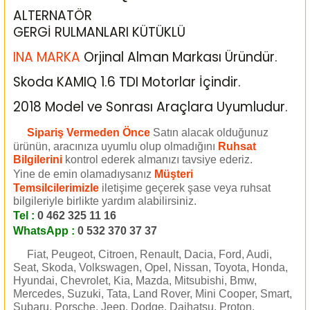
ALTERNATÖR
GERGİ RULMANLARI KÜTÜKLÜ
INA MARKA
Orjinal Alman Markası Üründür.
Skoda KAMIQ 1.6 TDI Motorlar İçindir.
2018 Model ve Sonrası Araçlara Uyumludur.
Sipariş Vermeden Önce
Satın alacak olduğunuz
ürünün, aracınıza uyumlu olup olmadığını
Ruhsat
Bilgilerini
kontrol ederek almanızı tavsiye ederiz.
Yine de emin olamadıysanız
Müşteri
Temsilcilerimizle
iletişime geçerek şase veya ruhsat
bilgileriyle birlikte yardım alabilirsiniz.
Tel :
0 462 325 11 16
WhatsApp :
0 532 370 37 37
Fiat, Peugeot, Citroen, Renault, Dacia, Ford, Audi,
Seat, Skoda, Volkswagen, Opel, Nissan, Toyota, Honda,
Hyundai, Chevrolet, Kia, Mazda, Mitsubishi, Bmw,
Mercedes, Suzuki, Tata, Land Rover, Mini Cooper, Smart,
Subaru, Porsche, Jeep, Dodge, Daihatsu, Proton,