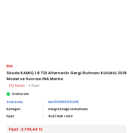
INA
Skoda KAMIQ 1.6 TDI Alternatör Gergi Rulmanı Kütüklü 2018
Model ve Sonrası INA Marka
(0) Yorum
- 0 Puan
Stokta Var
Stok Kodu
INA 534055210 D35
Kategori
Gergi Kütüğü ve Rulmanı
Fiyat
41,67 EUR + KDV
Fiyat : 2.745,44 TL