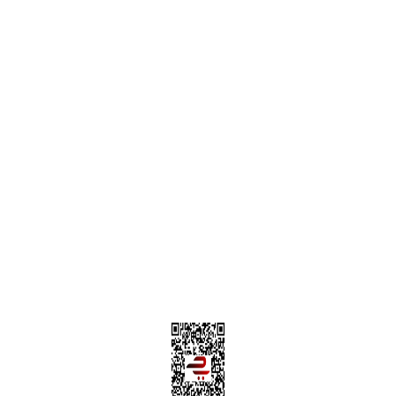
Alışveriş Sepetim
Garanti ve İade Şartları
Hesap Numaralarımız
Teslimat Bilgileri
MÜŞTERİ HİZMETLERİ
Yeni Üyelik
Üyelik Bilgileri
Kargom Nerede Aras ?
Kargom Nerede Yurtiçi ?
Kargom Nerede Sendeo ?
Hesabım