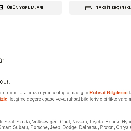
ÜRÜN YORUMLARI
TAKSİT SEÇENEKL
ür.
dur.
z ürünün, aracınıza uyumlu olup olmadığını
Ruhsat Bilgilerini
k
izle
iletişime geçerek şase veya ruhsat bilgileriyle birlikte yardım
i, Seat, Skoda, Volkswagen, Opel, Nissan, Toyota, Honda, Hyun
Smart, Subaru, Porsche, Jeep, Dodge, Daihatsu, Proton, Chrysle