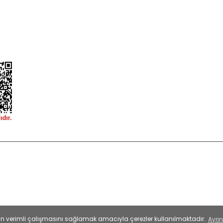
ormu
 korunmaktadır.
esinin verimli çalışmasını sağlamak amacıyla çerezler kullanılmaktadır.
Ayrın