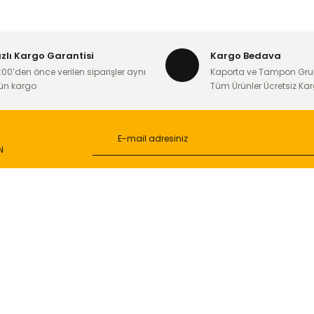
Yorum Yaz
ızlı Kargo Garantisi
Kargo Bedava
:00’den önce verilen siparişler aynı
Kaporta ve Tampon Gru
ün kargo
Tüm Ürünler Ücretsiz Ka
N
Gönder
L
ONLİNE ALIŞVERİŞ
a
Alışveriş Sepetim
ileri
Garanti ve İade Şartları
Güvenlik
Hesap Numaralarımız
ğişim
Teslimat Bilgileri