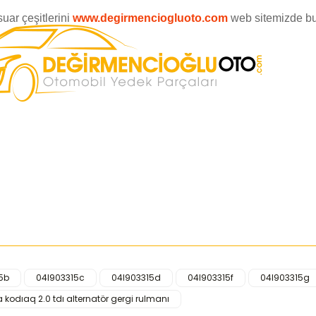
ar çeşitlerini
www.degirmenciogluoto.com
web sitemizde
bu
5b
04l903315c
04l903315d
04l903315f
04l903315g
iğer konularda yetersiz gördüğünüz noktaları öneri formunu kullanarak ta
 kodıaq 2.0 tdı alternatör gergi rulmanı
Bu ürüne ilk yorumu siz yapın!