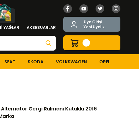
Üye Girişi
Yeni Üyelik
İ YAĞLAR
AKSESUARLAR
SEAT
SKODA
VOLKSWAGEN
OPEL
 Alternatör Gergi Rulmanı Kütüklü 2016 Model ve Sonrası INA Mar
Alternatör Gergi Rulmanı Kütüklü 2016
 Marka