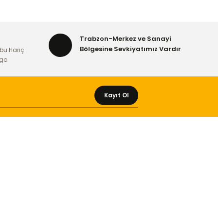
Trabzon-Merkez ve Sanayi
Bölgesine Sevkiyatımız Vardır
bu Hariç
rgo
Kayıt Ol
MÜŞTERİ HİZMETLERİ
Yeni Üyelik
Üyelik Bilgileri
Kargom Nerede Aras ?
Kargom Nerede Yurtiçi ?