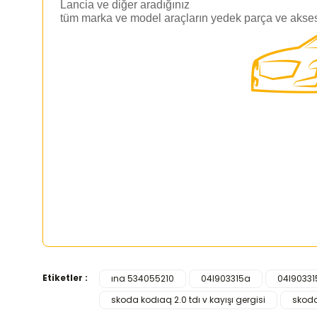
Lancia ve diğer aradığınız
tüm marka ve model araçların yedek parça ve aksesu
Etiketler :
ına 534055210
04l903315a
04l90331
Bu ürünün fiyat bilgisi, resim, ürün açıklamalarında ve d
skoda kodıaq 2.0 tdı v kayışı gergisi
skoda
Görüş ve önerileriniz için teşekkür ederiz.