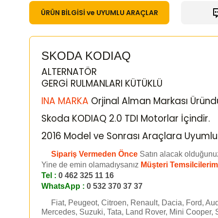
ÜRÜN BİLGİSİ ve UYUMLU ARAÇLAR
SKODA KODIAQ
ALTERNATÖR
GERGİ RULMANLARI KÜTÜKLÜ
INA MARKA
Orjinal Alman Markası Üründ
Skoda KODIAQ 2.0 TDI Motorlar İçindir.
2016 Model ve Sonrası Araçlara Uyumlu
Sipariş Vermeden Önce
Satın alacak olduğunu
Yine de emin olamadıysanız
Müşteri Temsilcilerim
Tel :
0 462 325 11 16
WhatsApp :
0 532 370 37 37
Fiat, Peugeot, Citroen, Renault, Dacia, Ford, Aud
Mercedes, Suzuki, Tata, Land Rover, Mini Cooper, 