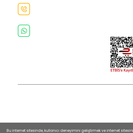
İletişim F
Danışma Hattı
0(462)
325 11 16
Whatsapp Danışma
0(532)
370 37 37
2022 Copyright © Kredi kartı bilgileriniz 256bit SSL sertifikası ile
Bu internet sitesinde, kullanıcı deneyimini geliştirmek ve internet sit