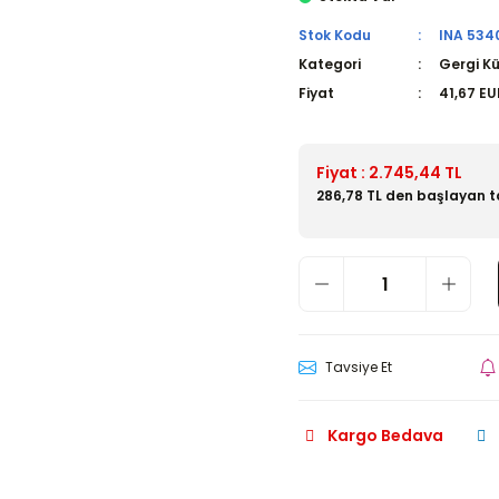
Stok Kodu
INA 534
Kategori
Gergi K
Fiyat
41,67 EU
Fiyat : 2.745,44 TL
286,78 TL den başlayan ta
Tavsiye Et
Kargo Bedava