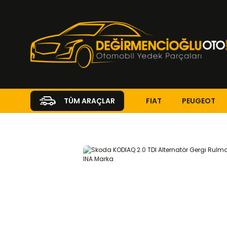
FIAT
PEUGEOT
TÜM ARAÇLAR
Anasayfa
SKODA
KODIAQ
Kodiaq 2016 - 2023
2.0 TDI
M