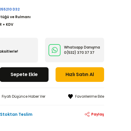
055210 D32
ütüğü ve Rulmanı
R + KDV
Whatsapp Danışma
ksitlerle!
0(532)
370 37 37
Sepete Ekle
Hızlı Satın Al
Fiyatı Düşünce Haber Ver
Stoktan Teslim
Paylaş