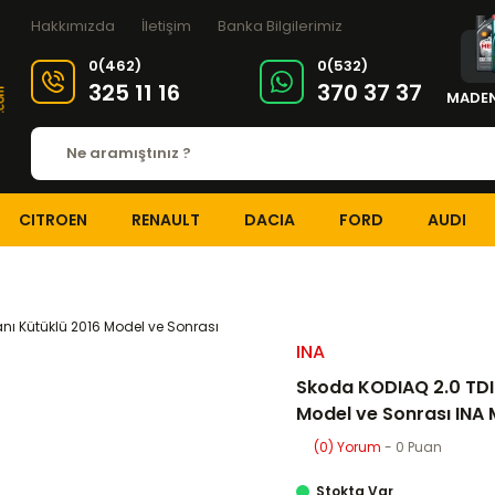
Hakkımızda
İletişim
Banka Bilgilerimiz
0(462)
0(532)
325 11 16
370 37 37
MADEN
CITROEN
RENAULT
DACIA
FORD
AUDI
OTOR ve PARÇALARI
Gergi Kütüğü ve Rulmanı
Skoda KODIAQ 2.0 TDI
INA
Skoda KODIAQ 2.0 TDI 
Model ve Sonrası INA
(0) Yorum
- 0 Puan
Stokta Var