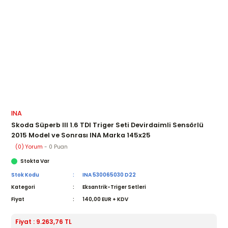
INA
Skoda Süperb III 1.6 TDI Triger Seti Devirdaimli Sensörlü
2015 Model ve Sonrası INA Marka 145x25
(0) Yorum
- 0 Puan
Stokta Var
Stok Kodu
INA 530065030 D22
Kategori
Eksantrik-Triger Setleri
Fiyat
140,00 EUR + KDV
Fiyat : 9.263,76 TL