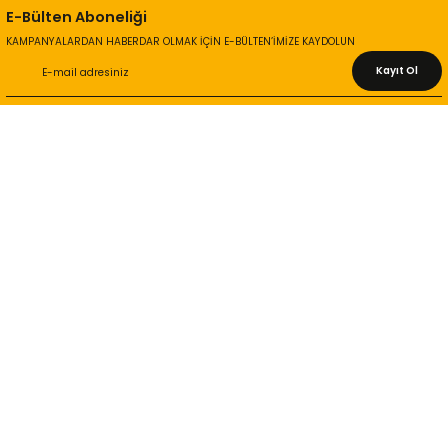
E-Bülten Aboneliği
KAMPANYALARDAN HABERDAR OLMAK İÇİN E-BÜLTEN’İMİZE KAYDOLUN
Kayıt Ol
KURUMSAL
Hakkımızda
İletişim Bilgileri
Gizlilik ve Güvenlik
İade ve Değişim
İletişim Formu
ONLİNE ALIŞVERİŞ
Alışveriş Sepetim
Garanti ve İade Şartları
Hesap Numaralarımız
Teslimat Bilgileri