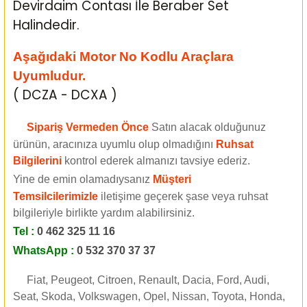
Devirdaim Contası İle Beraber Set
Halindedir.
Aşağıdaki Motor No Kodlu Araçlara
Uyumludur.
( DCZA - DCXA )
Sipariş Vermeden Önce
Satın alacak olduğunuz
ürünün, aracınıza uyumlu olup olmadığını
Ruhsat
Bilgilerini
kontrol ederek almanızı tavsiye ederiz.
Yine de emin olamadıysanız
Müşteri
Temsilcilerimizle
iletişime geçerek şase veya ruhsat
bilgileriyle birlikte yardım alabilirsiniz.
Tel :
0 462 325 11 16
WhatsApp :
0 532 370 37 37
Fiat, Peugeot, Citroen, Renault, Dacia, Ford, Audi,
Seat, Skoda, Volkswagen, Opel, Nissan, Toyota, Honda,