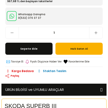
967,68 TL den başlayan taksitlerle!
Whatsapp Danışma
0(532)
370 37 37
Sepete Ekle
Hızlı Satın Al
Tavsiye Et
Fiyatı Düşünce Haber Ver
Kargo Bedava
Stoktan Teslim
Paylaş
ÜRÜN BİLGİSİ ve UYUMLU ARAÇLAR
SKODA SUPERB III