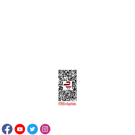
MÜŞTERİ HİZMETLERİ
Yeni Üyelik
Üyelik Bilgileri
Kargom Nerede Aras ?
Kargom Nerede Yurtiçi ?
Kargom Nerede Sendeo ?
Hesabım
İLETİŞİM
Sanayi Mah. Şamdan Sok. No: 12 Değirmendere Ortahisar / TRABZON