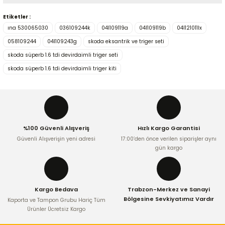
Yorum Yaz
Etiketler :
Bu ürünün fiyat bilgisi, resim, ürün açıklamalarında ve diğer
ına 530065030
036109244k
04l109119a
04l109119b
04l121011lx
konularda yetersiz gördüğünüz noktaları öneri formunu
kullanarak tarafımıza iletebilirsiniz.
058109244
04l109243g
skoda eksantrik ve triger seti
Görüş ve önerileriniz için teşekkür ederiz.
skoda süperb 1.6 tdi devirdaimli triger seti
skoda süperb 1.6 tdi devirdaimli triger kiti
Ürün resmi kalitesiz, bozuk veya görüntülenemiyor.
Ürün açıklamasında eksik bilgiler bulunuyor.
Ürün bilgilerinde hatalar bulunuyor.
Ürün fiyatı diğer sitelerden daha pahalı.
%100 Güvenli Alışveriş
Hızlı Kargo Garantisi
Bu ürüne benzer farklı alternatifler olmalı.
Güvenli Alışverişin yeni adresi
17:00’den önce verilen siparişler aynı
gün kargo
Kargo Bedava
Trabzon-Merkez ve Sanayi
Gönder
Bölgesine Sevkiyatımız Vardır
Kaporta ve Tampon Grubu Hariç Tüm
Ürünler Ücretsiz Kargo