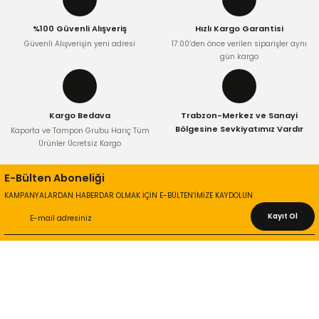
Ürün fiyatı diğer sitelerden daha pahalı.
%100 Güvenli Alışveriş
Hızlı Kargo Garantisi
Bu ürüne benzer farklı alternatifler olmalı.
Güvenli Alışverişin yeni adresi
17:00’den önce verilen siparişler aynı
gün kargo
Kargo Bedava
Trabzon-Merkez ve Sanayi
Gönder
Bölgesine Sevkiyatımız Vardır
Kaporta ve Tampon Grubu Hariç Tüm
Ürünler Ücretsiz Kargo
E-Bülten Aboneliği
KAMPANYALARDAN HABERDAR OLMAK İÇİN E-BÜLTEN’İMİZE KAYDOLUN
Kayıt Ol
KURUMSAL
Hakkımızda
İletişim Bilgileri
Gizlilik ve Güvenlik