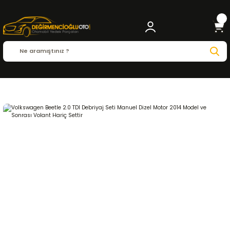
Anasayfa
VOLKSWAGEN
BEETLE
Beetle ( 1997 - 2023 )
2.0 TDI
DEBRİYAJ ve