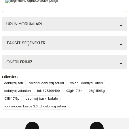
ÜRÜN YORUMLARI
TAKSİT SEÇENEKLERİ
Bu ürüne ilk yorumu siz yapın!
ÖNERİLERİNİZ
Yorum Yaz
Etiketler :
Bu ürünün fiyat bilgisi, resim, ürün açıklamalarında ve diğer
debriyaj seti
volantlı debriyaj setleri
volanlı debriyaj kitleri
konularda yetersiz gördüğünüz noktaları öneri formunu
kullanarak tarafımıza iletebilirsiniz.
debriyaj volanları
luk 623309400
03g141015n
03g141015g
Görüş ve önerileriniz için teşekkür ederiz.
03l141015p
debriyaj baskı balata
volkswagen beetle 2.0 tdi debriyaj setleri
Ürün resmi kalitesiz, bozuk veya görüntülenemiyor.
Ürün açıklamasında eksik bilgiler bulunuyor.
Ürün bilgilerinde hatalar bulunuyor.