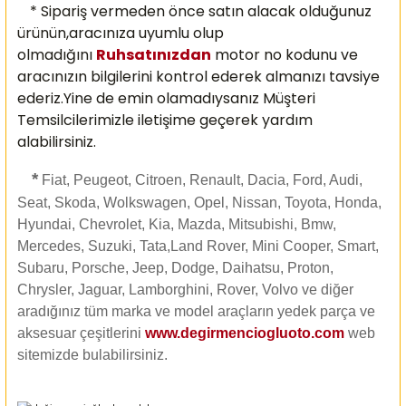
* Sipariş vermeden önce satın alacak olduğunuz
ürünün,aracınıza uyumlu olup
olmadığını
Ruhsatınızdan
motor no kodunu ve
aracınızın bilgilerini kontrol ederek almanızı
tavsiye
ederiz.Yine de emin olamadıysanız Müşteri
Temsilcilerimizle iletişime geçerek yardım
alabilirsiniz.
*
Fiat, Peugeot, Citroen, Renault, Dacia, Ford, Audi,
Seat, Skoda, Wolkswagen, Opel, Nissan, Toyota, Honda,
Hyundai, Chevrolet, Kia, Mazda, Mitsubishi, Bmw,
Mercedes, Suzuki, Tata,Land Rover, Mini Cooper, Smart,
Subaru, Porsche, Jeep, Dodge, Daihatsu, Proton,
Chrysler, Jaguar, Lamborghini, Rover, Volvo ve diğer
aradığınız tüm marka ve model araçların yedek parça ve
aksesuar çeşitlerini
www.degirmenciogluoto.com
web
sitemizde
bulabilirsiniz.