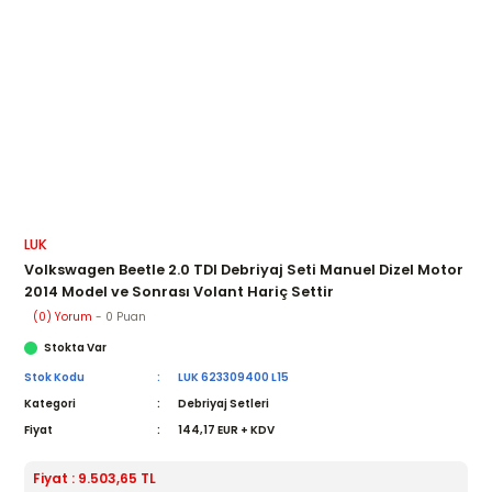
LUK
Volkswagen Beetle 2.0 TDI Debriyaj Seti Manuel Dizel Motor
2014 Model ve Sonrası Volant Hariç Settir
(0) Yorum
- 0 Puan
Stokta Var
Stok Kodu
LUK 623309400 L15
Kategori
Debriyaj Setleri
Fiyat
144,17 EUR + KDV
Fiyat : 9.503,65 TL