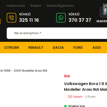
Hakkımızda
İletişim
Banka Bilgilerimiz
0(462)
0(532)
325 11 16
370 37 37
MADEN
CITROEN
RENAULT
DACIA
FORD
AUDI
Seti Devirdaimli 1998 - 2005 Modeller Arası INA Marka 141x25
INA
Volkswagen Bora 1.9 SD
Modeller Arası INA Ma
(0) Yorum
- 0 Puan
Stokta Var