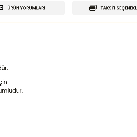
ÜRÜN YORUMLARI
TAKSİT SEÇENEKL
ür.
çin
umludur.