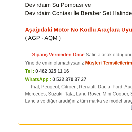
Devirdaim Su Pompası ve
Devirdaim Contası İle Beraber Set Halinded
Aşağıdaki Motor No Kodlu Araçlara Uy
( AGP - AQM )
Sipariş Vermeden Önce
Satın alacak olduğunu
Yine de emin olamadıysanız
Müşteri Temsilcilerim
Tel :
0 462 325 11 16
WhatsApp :
0 532 370 37 37
Fiat, Peugeot, Citroen, Renault, Dacia, Ford, A
Mercedes, Suzuki, Tata, Land Rover, Mini Cooper, 
Lancia ve diğer aradığınız tüm marka ve model araç