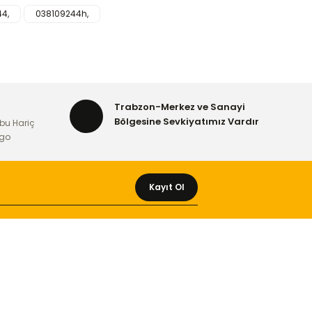
4,
038109244h,
rafımıza iletebilirsiniz.
Trabzon-Merkez ve Sanayi
Bölgesine Sevkiyatımız Vardır
bu Hariç
rgo
Kayıt Ol
MÜŞTERİ HİZMETLERİ
Yeni Üyelik
Üyelik Bilgileri