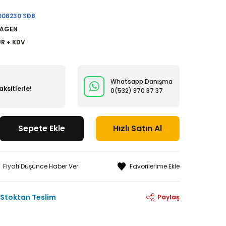
008230 SD8
AGEN
UR + KDV
Whatsapp Danışma
ksitlerle!
0(532)
370 37 37
Sepete Ekle
Hızlı Satın Al
Fiyatı Düşünce Haber Ver
Stoktan Teslim
Paylaş