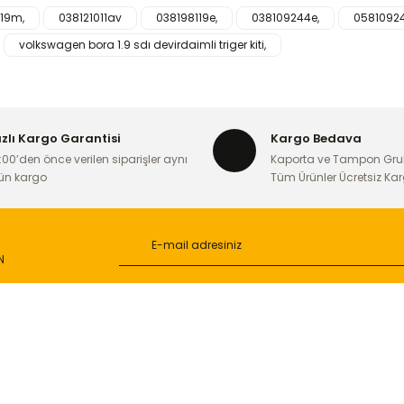
119m,
038121011av
038198119e,
038109244e,
05810924
iğer konularda yetersiz gördüğünüz noktaları öneri formunu kullanarak ta
volkswagen bora 1.9 sdı devirdaimli triger kiti,
Bu ürüne ilk yorumu siz yapın!
Yorum Yaz
ızlı Kargo Garantisi
Kargo Bedava
:00’den önce verilen siparişler aynı
Kaporta ve Tampon Gru
ün kargo
Tüm Ürünler Ücretsiz Ka
N
Gönder
L
ONLİNE ALIŞVERİŞ
a
Alışveriş Sepetim
ileri
Garanti ve İade Şartları