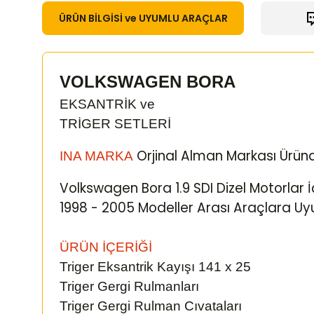
ÜRÜN BİLGİSİ ve UYUMLU ARAÇLAR
VOLKSWAGEN BORA
EKSANTRİK ve
TRİGER SETLERİ
Orjinal Alman Markası Üründ
INA MARKA
Volkswagen Bora 1.9 SDI Dizel Motorlar İ
1998 - 2005 Modeller Arası
Araçlara Uy
ÜRÜN İÇERİĞİ
Triger Eksantrik Kayışı 141 x 25
Triger Gergi Rulmanları
Triger Gergi Rulman Cıvataları