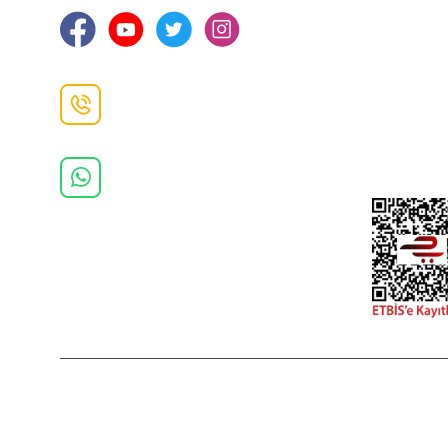
Gizlilik ve 
İade ve De
İletişim F
Danışma Hattı
0(462)
325 11 16
Whatsapp Danışma
0(532)
370 37 37
2022 Copyright © Kredi kartı bilgileriniz 256bit SSL sertifikası ile