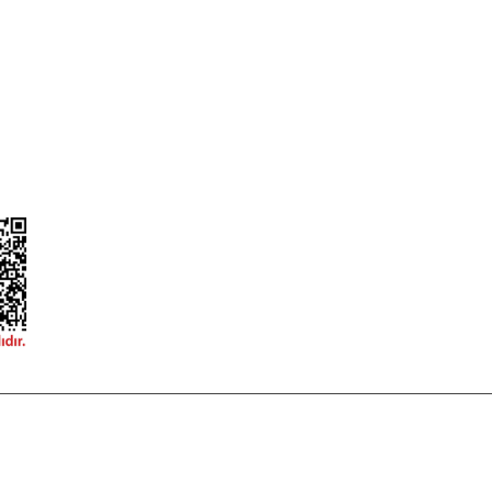
Güvenlik
Hesap Numaralarımız
ğişim
Teslimat Bilgileri
ormu
 korunmaktadır.