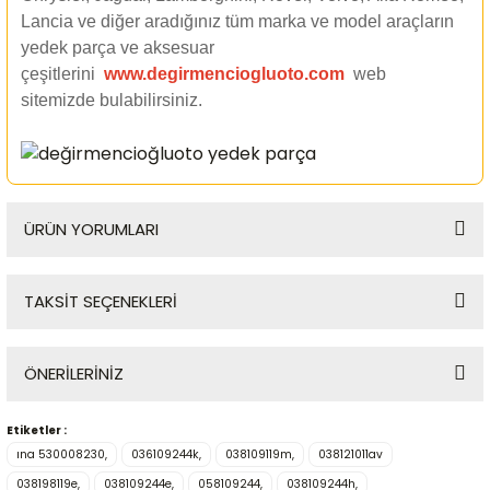
Lancia ve diğer aradığınız tüm marka ve model araçların
yedek parça ve aksesuar
çeşitlerini
www.degirmenciogluoto.com
web
sitemizde
bulabilirsiniz.
ÜRÜN YORUMLARI
TAKSİT SEÇENEKLERİ
Bu ürüne ilk yorumu siz yapın!
ÖNERİLERİNİZ
Yorum Yaz
Etiketler :
Bu ürünün fiyat bilgisi, resim, ürün açıklamalarında ve diğer
ına 530008230,
036109244k,
038109119m,
038121011av
konularda yetersiz gördüğünüz noktaları öneri formunu
kullanarak tarafımıza iletebilirsiniz.
038198119e,
038109244e,
058109244,
038109244h,