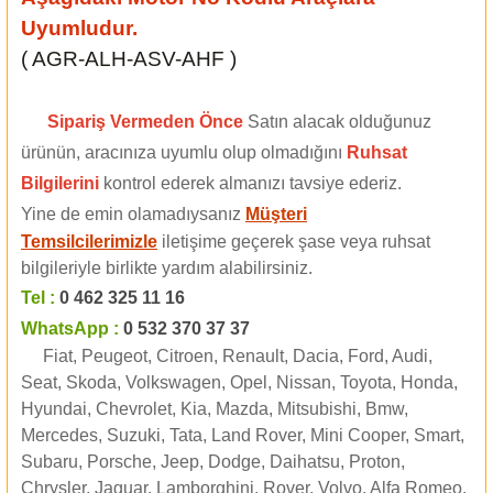
Uyumludur.
( AGR-ALH-ASV-AHF )
Sipariş Vermeden Önce
Satın alacak olduğunuz
ürünün, aracınıza uyumlu olup olmadığını
Ruhsat
Bilgilerini
kontrol ederek almanızı tavsiye ederiz.
Yine de emin olamadıysanız
Müşteri
Temsilcilerimizle
iletişime geçerek şase veya ruhsat
bilgileriyle birlikte yardım alabilirsiniz.
Tel :
0 462 325 11 16
WhatsApp :
0 532 370 37 37
Fiat, Peugeot, Citroen, Renault, Dacia, Ford, Audi,
Seat, Skoda, Volkswagen, Opel, Nissan, Toyota, Honda,
Hyundai, Chevrolet, Kia, Mazda, Mitsubishi, Bmw,
Mercedes, Suzuki, Tata, Land Rover, Mini Cooper, Smart,
Subaru, Porsche, Jeep, Dodge, Daihatsu, Proton,
Chrysler, Jaguar, Lamborghini, Rover, Volvo, Alfa Romeo,