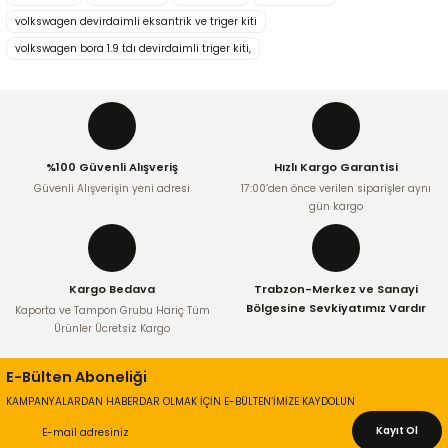
Görüş ve önerileriniz için teşekkür ederiz.
volkswagen devirdaimli eksantrik ve triger kiti
volkswagen bora 1.9 tdı devirdaimli triger kiti,
Ürün resmi kalitesiz, bozuk veya görüntülenemiyor.
Ürün açıklamasında eksik bilgiler bulunuyor.
Ürün bilgilerinde hatalar bulunuyor.
Ürün fiyatı diğer sitelerden daha pahalı.
%100 Güvenli Alışveriş
Hızlı Kargo Garantisi
Bu ürüne benzer farklı alternatifler olmalı.
Güvenli Alışverişin yeni adresi
17:00’den önce verilen siparişler aynı
gün kargo
Kargo Bedava
Trabzon-Merkez ve Sanayi
Gönder
Bölgesine Sevkiyatımız Vardır
Kaporta ve Tampon Grubu Hariç Tüm
Ürünler Ücretsiz Kargo
E-Bülten Aboneliği
KAMPANYALARDAN HABERDAR OLMAK İÇİN E-BÜLTEN’İMİZE KAYDOLUN
Kayıt Ol