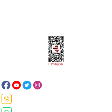
Kargom Nerede Aras ?
Kargom Nerede Yurtiçi ?
Kargom Nerede Sendeo ?
Hesabım
İLETİŞİM
Sanayi Mah. Şamdan Sok. No: 12 Değirmendere Ortahisar / TRABZON
Danışma Hattı
0(462)
325 11 16
Whatsapp Danışma