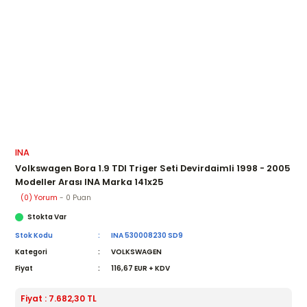
INA
Volkswagen Bora 1.9 TDI Triger Seti Devirdaimli 1998 - 2005
Modeller Arası INA Marka 141x25
(0) Yorum
- 0 Puan
Stokta Var
Stok Kodu
INA 530008230 SD9
Kategori
VOLKSWAGEN
Fiyat
116,67 EUR + KDV
Fiyat : 7.682,30 TL