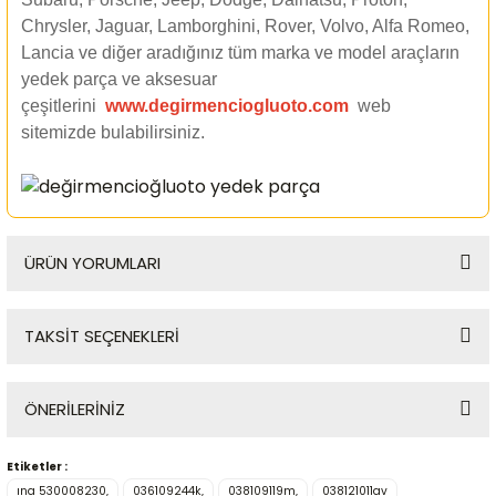
Chrysler, Jaguar, Lamborghini, Rover, Volvo, Alfa Romeo,
Lancia ve diğer aradığınız tüm marka ve model araçların
yedek parça ve aksesuar
çeşitlerini
www.degirmenciogluoto.com
web
sitemizde
bulabilirsiniz.
ÜRÜN YORUMLARI
TAKSİT SEÇENEKLERİ
Bu ürüne ilk yorumu siz yapın!
ÖNERİLERİNİZ
Yorum Yaz
Etiketler :
Bu ürünün fiyat bilgisi, resim, ürün açıklamalarında ve diğer
ına 530008230,
036109244k,
038109119m,
038121011av