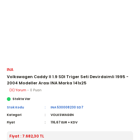
INA
Volkswagen Caddy II 1.9 SDI Triger Seti Devirdaimli 1995 -
2004 Modeller Arası INA Marka 141x25
(0) Yorum
- 0 Puan
Stokta Var
Stok Kodu
INA 530008230 SD7
Kategori
VOLKSWAGEN
Fiyat
116,67 EUR + KDV
Fiyat : 7.682,30 TL