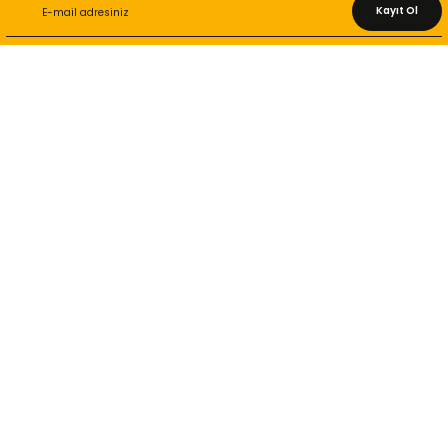
Kayıt Ol
KURUMSAL
Hakkımızda
İletişim Bilgileri
Gizlilik ve Güvenlik
İade ve Değişim
İletişim Formu
ONLİNE ALIŞVERİŞ
Alışveriş Sepetim
Garanti ve İade Şartları
Hesap Numaralarımız
Teslimat Bilgileri
MÜŞTERİ HİZMETLERİ
Yeni Üyelik