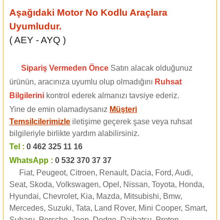
Aşağıdaki Motor No Kodlu Araçlara
Uyumludur.
( AEY - AYQ )
Sipariş Vermeden Önce
Satın alacak olduğunuz
ürünün, aracınıza uyumlu olup olmadığını
Ruhsat
Bilgilerini
kontrol ederek almanızı tavsiye ederiz.
Yine de emin olamadıysanız
Müşteri
Temsilcilerimizle
iletişime geçerek şase veya ruhsat
bilgileriyle birlikte yardım alabilirsiniz.
Tel :
0 462 325 11 16
WhatsApp :
0 532 370 37 37
Fiat, Peugeot, Citroen, Renault, Dacia, Ford, Audi,
Seat, Skoda, Volkswagen, Opel, Nissan, Toyota, Honda,
Hyundai, Chevrolet, Kia, Mazda, Mitsubishi, Bmw,
Mercedes, Suzuki, Tata, Land Rover, Mini Cooper, Smart,
Subaru, Porsche, Jeep, Dodge, Daihatsu, Proton,