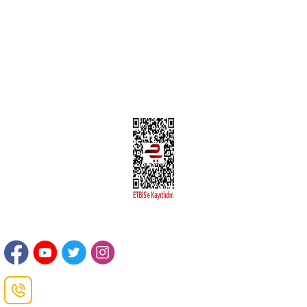
Üyelik Bilgileri
Kargom Nerede Aras ?
Kargom Nerede Yurtiçi ?
Kargom Nerede Sendeo ?
Hesabım
İLETİŞİM
Sanayi Mah. Şamdan Sok. No: 12 Değirmendere Ortahisar / TRABZON
Danışma Hattı
0(462)
325 11 16