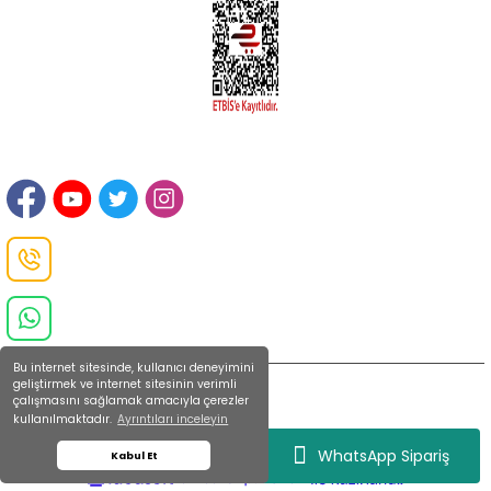
İLETİŞİM
Sanayi Mah. Şamdan Sok. No: 12 Değirmendere Ortahisar / TRABZON
Danışma Hattı
0(462)
325 11 16
Whatsapp Danışma
0(532)
370 37 37
Bu internet sitesinde, kullanıcı deneyimini
geliştirmek ve internet sitesinin verimli
çalışmasını sağlamak amacıyla çerezler
kullanılmaktadır.
Ayrıntıları inceleyin
2022 Copyright © Kredi kartı bilgileriniz 256bit SSL sertifikası ile korunmaktadır.
WhatsApp Sipariş
Kabul Et
ideasoft
ile
e-