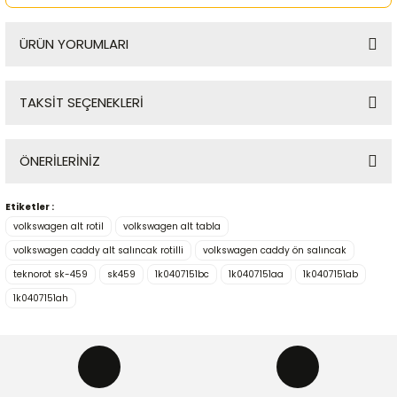
ÜRÜN YORUMLARI
TAKSİT SEÇENEKLERİ
Bu ürüne ilk yorumu siz yapın!
ÖNERİLERİNİZ
Yorum Yaz
Etiketler :
Bu ürünün fiyat bilgisi, resim, ürün açıklamalarında ve diğer
volkswagen alt rotil
volkswagen alt tabla
konularda yetersiz gördüğünüz noktaları öneri formunu
kullanarak tarafımıza iletebilirsiniz.
volkswagen caddy alt salıncak rotilli
volkswagen caddy ön salıncak
Görüş ve önerileriniz için teşekkür ederiz.
teknorot sk-459
sk459
1k0407151bc
1k0407151aa
1k0407151ab
1k0407151ah
Ürün resmi kalitesiz, bozuk veya görüntülenemiyor.
Ürün açıklamasında eksik bilgiler bulunuyor.
Ürün bilgilerinde hatalar bulunuyor.
Ürün fiyatı diğer sitelerden daha pahalı.