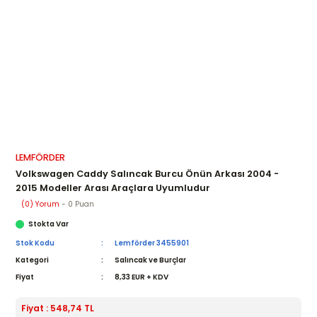
LEMFÖRDER
Volkswagen Caddy Salıncak Burcu Önün Arkası 2004 -
2015 Modeller Arası Araçlara Uyumludur
(0) Yorum
- 0 Puan
Stokta Var
Stok Kodu
Lemförder 3455901
Kategori
Salıncak ve Burçlar
Fiyat
8,33 EUR + KDV
Fiyat : 548,74 TL