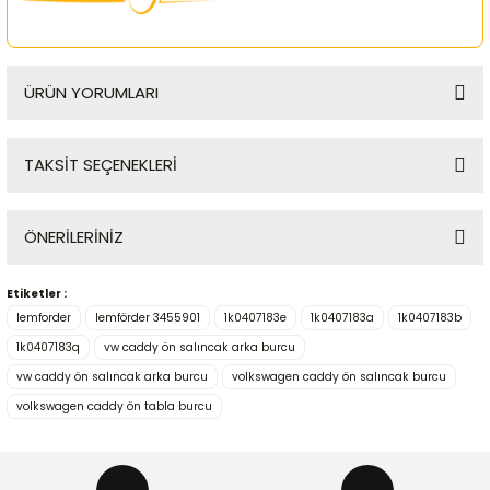
ÜRÜN YORUMLARI
TAKSİT SEÇENEKLERİ
Bu ürüne ilk yorumu siz yapın!
ÖNERİLERİNİZ
Yorum Yaz
Etiketler :
Bu ürünün fiyat bilgisi, resim, ürün açıklamalarında ve diğer
lemforder
lemförder 3455901
1k0407183e
1k0407183a
1k0407183b
konularda yetersiz gördüğünüz noktaları öneri formunu
kullanarak tarafımıza iletebilirsiniz.
1k0407183q
vw caddy ön salıncak arka burcu
Görüş ve önerileriniz için teşekkür ederiz.
vw caddy ön salıncak arka burcu
volkswagen caddy ön salıncak burcu
volkswagen caddy ön tabla burcu
Ürün resmi kalitesiz, bozuk veya görüntülenemiyor.
Ürün açıklamasında eksik bilgiler bulunuyor.
Ürün bilgilerinde hatalar bulunuyor.