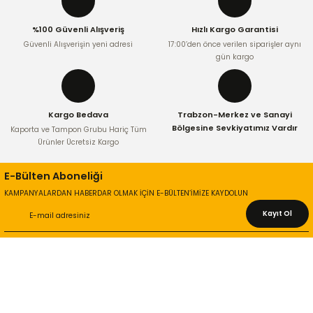
Ürün fiyatı diğer sitelerden daha pahalı.
%100 Güvenli Alışveriş
Hızlı Kargo Garantisi
Bu ürüne benzer farklı alternatifler olmalı.
Güvenli Alışverişin yeni adresi
17:00’den önce verilen siparişler aynı
gün kargo
Kargo Bedava
Trabzon-Merkez ve Sanayi
Gönder
Bölgesine Sevkiyatımız Vardır
Kaporta ve Tampon Grubu Hariç Tüm
Ürünler Ücretsiz Kargo
E-Bülten Aboneliği
KAMPANYALARDAN HABERDAR OLMAK İÇİN E-BÜLTEN’İMİZE KAYDOLUN
Kayıt Ol
KURUMSAL
Hakkımızda
İletişim Bilgileri