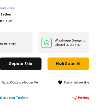
332600 L3
 Setleri
UR + KDV
Whatsapp Danışma
ksitlerle!
0(532)
370 37 37
Sepete Ekle
Hızlı Satın Al
Fiyatı Düşünce Haber Ver
Stoktan Teslim
Paylaş