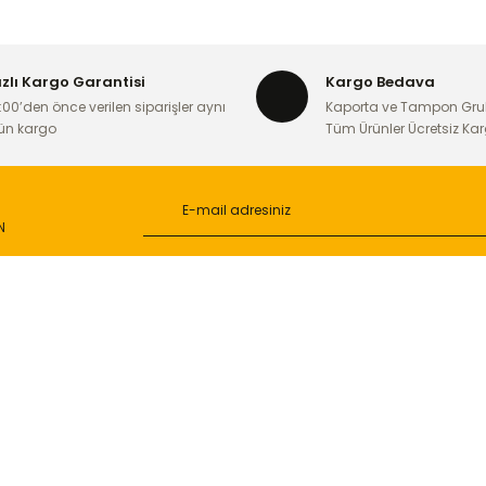
Yorum Yaz
ızlı Kargo Garantisi
Kargo Bedava
:00’den önce verilen siparişler aynı
Kaporta ve Tampon Gru
ün kargo
Tüm Ürünler Ücretsiz Ka
N
Gönder
L
ONLİNE ALIŞVERİŞ
a
Alışveriş Sepetim
ileri
Garanti ve İade Şartları
Güvenlik
Hesap Numaralarımız
ğişim
Teslimat Bilgileri