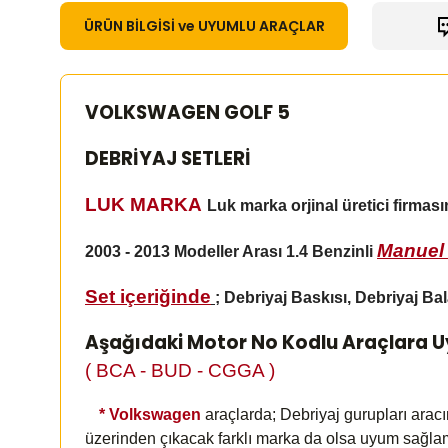
ÜRÜN BİLGİSİ ve UYUMLU ARAÇLAR
VOLKSWAGEN GOLF 5
DEBRİYAJ SETLERİ
LUK MARKA
Luk marka orjinal üretici firmas
Manuel 
2003 - 2013 Modeller Arası 1.4 Benzinli
Set içeriğinde
;
Debriyaj Baskısı, Debriyaj Bal
Aşağıdaki Motor No Kodlu Araçlara 
( BCA - BUD - CGGA )
*
Volkswagen
araçlarda; Debriyaj gurupları arac
üzerinden çıkacak farklı marka da olsa uyum sağl