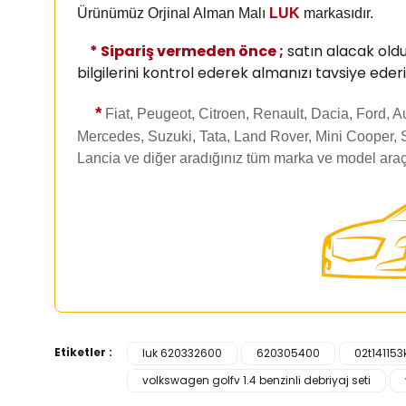
Ürünümüz Orjinal Alman Malı
LUK
markasıdır.
* Sipariş vermeden önce ;
satın alacak old
bilgilerini kontrol ederek almanızı
tavsiye ederi
*
Fiat, Peugeot, Citroen, Renault, Dacia, Ford, 
Mercedes, Suzuki, Tata, Land Rover, Mini Cooper, 
Lancia ve diğer aradığınız tüm marka ve model araç
Etiketler :
luk 620332600
620305400
02t141153
Bu ürünün fiyat bilgisi, resim, ürün açıklamalarında ve d
volkswagen golfv 1.4 benzinli debriyaj seti
Görüş ve önerileriniz için teşekkür ederiz.