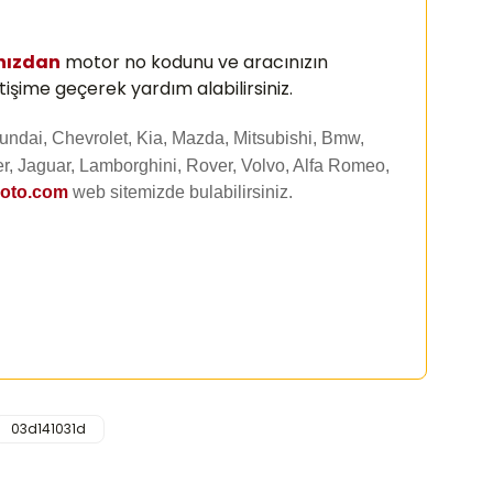
nızdan
motor no kodunu ve aracınızın
tişime geçerek yardım alabilirsiniz.
undai, Chevrolet, Kia, Mazda, Mitsubishi, Bmw,
r, Jaguar, Lamborghini, Rover, Volvo, Alfa Romeo,
uoto.com
web sitemizde
bulabilirsiniz.
03d141031d
rafımıza iletebilirsiniz.