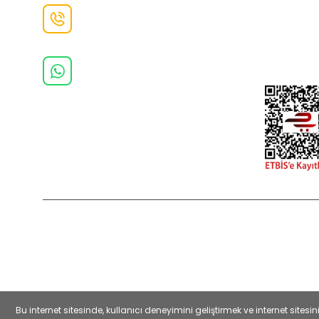
İletişim F
Danışma Hattı
0(462)
325 11 16
Whatsapp Danışma
0(532)
370 37 37
2022 Copyright © Kredi kartı bilgileriniz 256bit SSL sertifikası ile
Bu internet sitesinde, kullanıcı deneyimini geliştirmek ve internet sit