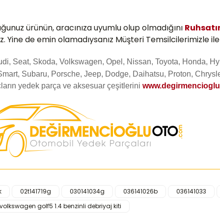
uğunuz ürünün, aracınıza uyumlu olup olmadığını
Ruhsatı
z. Yine de emin olamadıysanız Müşteri Temsilcilerimizle ile
Audi, Seat, Skoda, Volkswagen, Opel, Nissan, Toyota, Honda, Hy
Smart, Subaru, Porsche, Jeep, Dodge, Daihatsu, Proton, Chrysle
ların yedek parça ve aksesuar çeşitlerini
www.degirmenciogl
k
02t141719g
030141034g
036141026b
036141033
iğer konularda yetersiz gördüğünüz noktaları öneri formunu kullanarak ta
volkswagen golf5 1.4 benzinli debriyaj kiti
Bu ürüne ilk yorumu siz yapın!