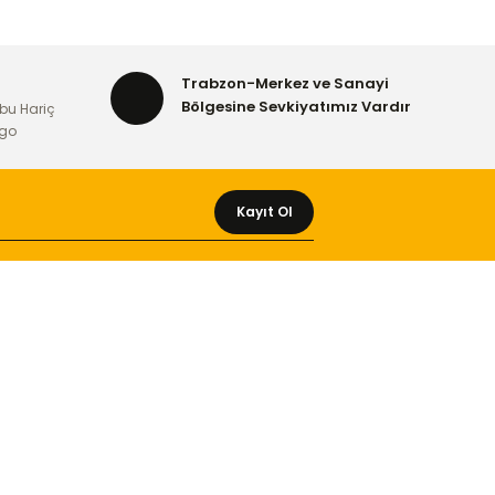
Trabzon-Merkez ve Sanayi
Bölgesine Sevkiyatımız Vardır
bu Hariç
rgo
Kayıt Ol
MÜŞTERİ HİZMETLERİ
Yeni Üyelik
Üyelik Bilgileri
Kargom Nerede Aras ?
Kargom Nerede Yurtiçi ?