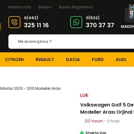
Hakkımızda
İletişim
Banka Bilgilerimiz
0(462)
0(532)
325 11 16
370 37 37
MADEN
CITROEN
RENAULT
DACIA
FORD
AUDI
DEBRİYAJ ve ŞANZIMAN
Debriyaj Setleri
Volkswagen Golf 5 Debriyaj 
LUK
Volkswagen Golf 5 Debr
Modeller Arası Orjinal
(0) Yorum
- 0 Puan
Stokta Var