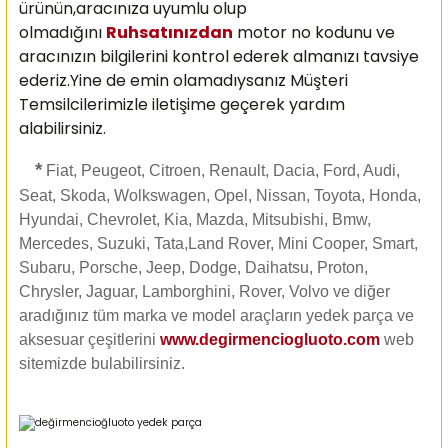
ürünün,aracınıza uyumlu olup
olmadığını
Ruhsatınızdan
motor no kodunu ve
aracınızın bilgilerini kontrol ederek almanızı
tavsiye
ederiz.Yine de emin olamadıysanız Müşteri
Temsilcilerimizle iletişime geçerek yardım
alabilirsiniz.
*
Fiat, Peugeot, Citroen, Renault, Dacia, Ford, Audi,
Seat, Skoda, Wolkswagen, Opel, Nissan, Toyota, Honda,
Hyundai, Chevrolet, Kia, Mazda, Mitsubishi, Bmw,
Mercedes, Suzuki, Tata,Land Rover, Mini Cooper, Smart,
Subaru, Porsche, Jeep, Dodge, Daihatsu, Proton,
Chrysler, Jaguar, Lamborghini, Rover, Volvo ve diğer
aradığınız tüm marka ve model araçların yedek parça ve
aksesuar çeşitlerini
www.degirmenciogluoto.com
web
sitemizde
bulabilirsiniz.