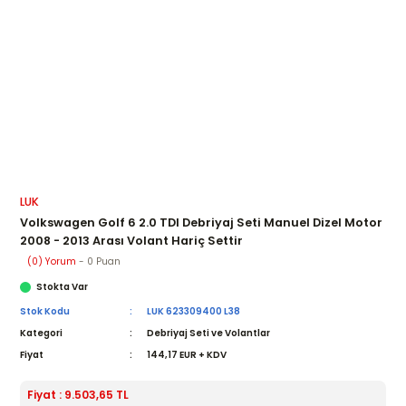
LUK
Volkswagen Golf 6 2.0 TDI Debriyaj Seti Manuel Dizel Motor
2008 - 2013 Arası Volant Hariç Settir
(0) Yorum
- 0 Puan
Stokta Var
Stok Kodu
LUK 623309400 L38
Kategori
Debriyaj Seti ve Volantlar
Fiyat
144,17 EUR + KDV
Fiyat : 9.503,65 TL