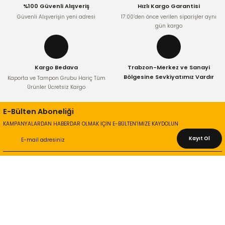
%100 Güvenli Alışveriş
Hızlı Kargo Garantisi
Bu ürüne benzer farklı alternatifler olmalı.
Güvenli Alışverişin yeni adresi
17:00’den önce verilen siparişler aynı
gün kargo
Kargo Bedava
Trabzon-Merkez ve Sanayi
Gönder
Bölgesine Sevkiyatımız Vardır
Kaporta ve Tampon Grubu Hariç Tüm
Ürünler Ücretsiz Kargo
E-Bülten Aboneliği
KAMPANYALARDAN HABERDAR OLMAK İÇİN E-BÜLTEN’İMİZE KAYDOLUN
Kayıt Ol
KURUMSAL
Hakkımızda
İletişim Bilgileri
Gizlilik ve Güvenlik
İade ve Değişim