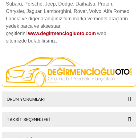
Subaru, Porsche, Jeep, Dodge, Daihatsu, Proton,
Chrysler, Jaguar, Lamborghini, Rover, Volvo, Alfa Romeo,
Lancia ve diğer aradığınız tüm marka ve model araçların
yedek parça ve aksesuar
çeşitlerini
www.degirmenciogluoto.com
web
sitemizde
bulabilirsiniz.
ÜRÜN YORUMLARI
TAKSİT SEÇENEKLERİ
Bu ürüne ilk yorumu siz yapın!