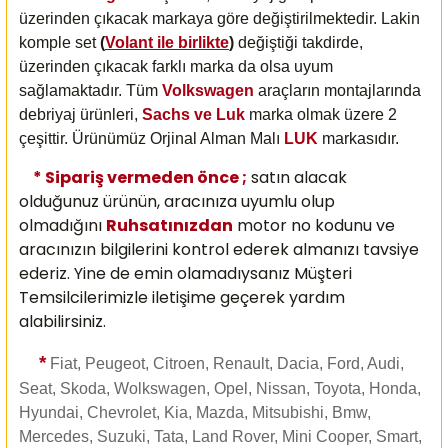
üzerinden çıkacak markaya göre değiştirilmektedir. Lakin
komple set
(
Volant ile birlikte
)
değiştiği takdirde,
üzerinden çıkacak farklı marka da olsa uyum
sağlamaktadır. Tüm
Volkswagen
araçların montajlarında
debriyaj ürünleri,
Sachs ve Luk
marka olmak üzere 2
çeşittir. Ürünümüz Orjinal Alman Malı
LUK
markasıdır.
* Sipariş vermeden önce ;
satın alacak
olduğunuz ürünün, aracınıza uyumlu olup
olmadığını
Ruhsatınızdan
motor no kodunu ve
aracınızın bilgilerini kontrol ederek almanızı
tavsiye
ederiz. Yine de emin olamadıysanız Müşteri
Temsilcilerimizle iletişime geçerek yardım
alabilirsiniz.
*
Fiat, Peugeot, Citroen, Renault, Dacia, Ford, Audi,
Seat, Skoda, Wolkswagen, Opel, Nissan, Toyota, Honda,
Hyundai, Chevrolet, Kia, Mazda, Mitsubishi, Bmw,
Mercedes, Suzuki, Tata, Land Rover, Mini Cooper, Smart,