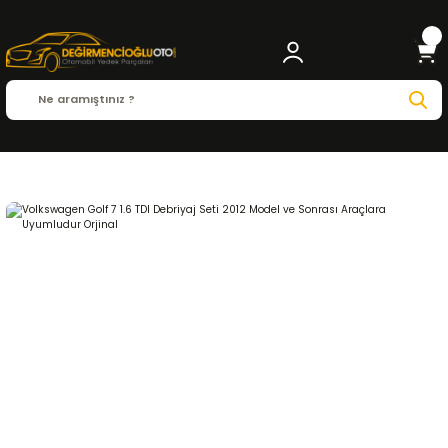
Anasayfa
VOLKSWAGEN
GOLF
Golf 7 ( 2012 - 2021 )
1.6 TDI
DEBRİYAJ ve ŞA