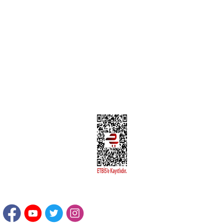
MÜŞTERİ HİZMETLERİ
Yeni Üyelik
Üyelik Bilgileri
Kargom Nerede Aras ?
Kargom Nerede Yurtiçi ?
Kargom Nerede Sendeo ?
Hesabım
İLETİŞİM
Sanayi Mah. Şamdan Sok. No: 12 Değirmendere Ortahisar / TRABZON