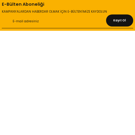
E-Bülten Aboneliği
KAMPANYALARDAN HABERDAR OLMAK İÇİN E-BÜLTEN’İMİZE KAYDOLUN
Kayıt Ol
KURUMSAL
Hakkımızda
İletişim Bilgileri
Gizlilik ve Güvenlik
İade ve Değişim
İletişim Formu
ONLİNE ALIŞVERİŞ
Alışveriş Sepetim
Garanti ve İade Şartları
Hesap Numaralarımız
Teslimat Bilgileri