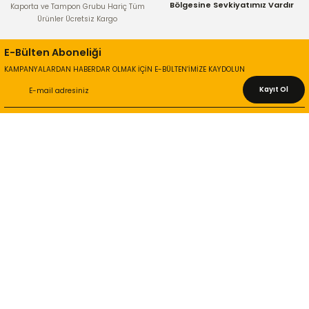
Gönder
Bölgesine Sevkiyatımız Vardır
Kaporta ve Tampon Grubu Hariç Tüm
Ürünler Ücretsiz Kargo
E-Bülten Aboneliği
KAMPANYALARDAN HABERDAR OLMAK İÇİN E-BÜLTEN’İMİZE KAYDOLUN
Kayıt Ol
KURUMSAL
Hakkımızda
İletişim Bilgileri
Gizlilik ve Güvenlik
İade ve Değişim
İletişim Formu
ONLİNE ALIŞVERİŞ
Alışveriş Sepetim
Garanti ve İade Şartları
Hesap Numaralarımız