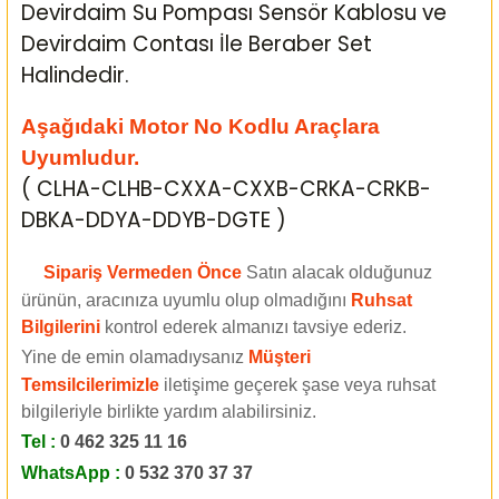
Devirdaim Su Pompası Sensör Kablosu ve
Devirdaim Contası İle Beraber Set
Halindedir.
Aşağıdaki Motor No Kodlu Araçlara
Uyumludur.
( CLHA-CLHB-CXXA-CXXB-CRKA-CRKB-
DBKA-DDYA-DDYB-DGTE
)
Sipariş Vermeden Önce
Satın alacak olduğunuz
ürünün, aracınıza uyumlu olup olmadığını
Ruhsat
Bilgilerini
kontrol ederek almanızı tavsiye ederiz.
Yine de emin olamadıysanız
Müşteri
Temsilcilerimizle
iletişime geçerek şase veya ruhsat
bilgileriyle birlikte yardım alabilirsiniz.
Tel :
0 462 325 11 16
WhatsApp :
0 532 370 37 37