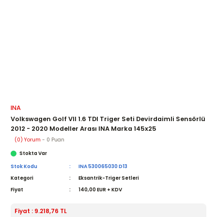
INA
Volkswagen Golf VII 1.6 TDI Triger Seti Devirdaimli Sensörlü
2012 - 2020 Modeller Arası INA Marka 145x25
(0) Yorum
- 0 Puan
Stokta Var
Stok Kodu
INA 530065030 D13
Kategori
Eksantrik-Triger Setleri
Fiyat
140,00 EUR + KDV
Fiyat : 9.218,76 TL