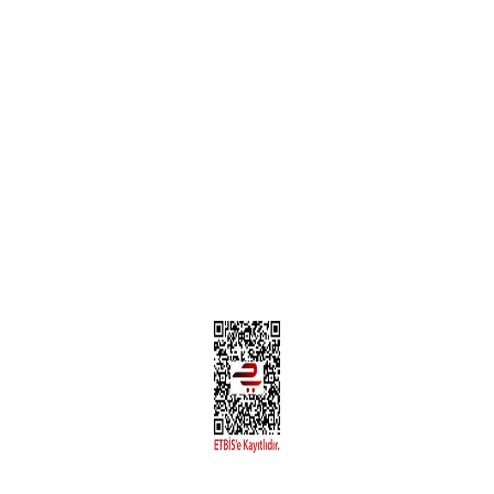
Teslimat Bilgileri
MÜŞTERİ HİZMETLERİ
Yeni Üyelik
Üyelik Bilgileri
Kargom Nerede Aras ?
Kargom Nerede Yurtiçi ?
Kargom Nerede Sendeo ?
Hesabım
İLETİŞİM