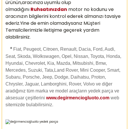
ürünün,aracınıza uyumlu olup
olmadığını
Ruhsatınızdan
motor no kodunu ve
aracınızın bilgilerini kontrol ederek almanızı
tavsiye
ederiz.Yine de emin olamadıysanız Müşteri
Temsilcilerimizle iletişime geçerek yardım
alabilirsiniz.
*
Fiat, Peugeot, Citroen, Renault, Dacia, Ford, Audi,
Seat, Skoda, Wolkswagen, Opel, Nissan, Toyota, Honda,
Hyundai, Chevrolet, Kia, Mazda, Mitsubishi, Bmw,
Mercedes, Suzuki, Tata,Land Rover, Mini Cooper, Smart,
Subaru, Porsche, Jeep, Dodge, Daihatsu, Proton,
Chrysler, Jaguar, Lamborghini, Rover, Volvo ve diğer
aradığınız tüm marka ve model araçların yedek parça ve
aksesuar çeşitlerini
www.degirmenciogluoto.com
web
sitemizde
bulabilirsiniz.