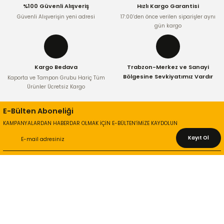
%100 Güvenli Alışveriş
Hızlı Kargo Garantisi
Bu ürüne benzer farklı alternatifler olmalı.
Güvenli Alışverişin yeni adresi
17:00’den önce verilen siparişler aynı
gün kargo
Kargo Bedava
Trabzon-Merkez ve Sanayi
Gönder
Bölgesine Sevkiyatımız Vardır
Kaporta ve Tampon Grubu Hariç Tüm
Ürünler Ücretsiz Kargo
E-Bülten Aboneliği
KAMPANYALARDAN HABERDAR OLMAK İÇİN E-BÜLTEN’İMİZE KAYDOLUN
Kayıt Ol
KURUMSAL
Hakkımızda
İletişim Bilgileri
Gizlilik ve Güvenlik
İade ve Değişim