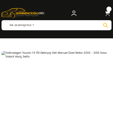
Anasayfa
VOLKSWAGEN
TOURAN
Touran ( 2003 - 2010 )
1.9 TDI
DEBRİYAJ 