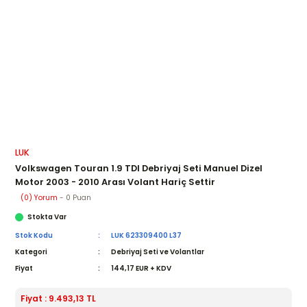
LUK
Volkswagen Touran 1.9 TDI Debriyaj Seti Manuel Dizel
Motor 2003 - 2010 Arası Volant Hariç Settir
(0) Yorum
- 0 Puan
Stokta Var
Stok Kodu
LUK 623309400 L37
Kategori
Debriyaj Seti ve Volantlar
Fiyat
144,17 EUR + KDV
Fiyat : 9.493,13 TL