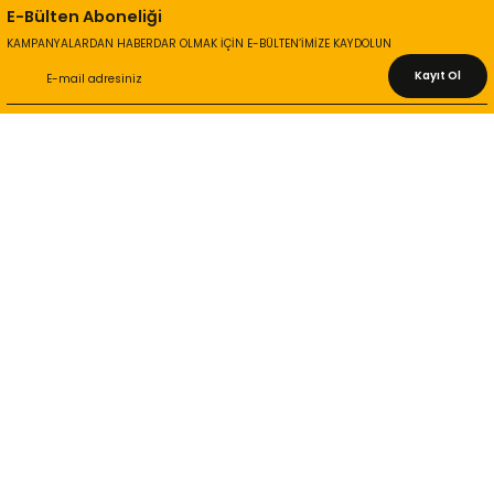
E-Bülten Aboneliği
KAMPANYALARDAN HABERDAR OLMAK İÇİN E-BÜLTEN’İMİZE KAYDOLUN
Kayıt Ol
KURUMSAL
Hakkımızda
İletişim Bilgileri
Gizlilik ve Güvenlik
İade ve Değişim
İletişim Formu
ONLİNE ALIŞVERİŞ
Alışveriş Sepetim
Garanti ve İade Şartları
Hesap Numaralarımız
Teslimat Bilgileri