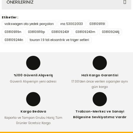
ÖNERİLERİNİZ
Yorum Yaz
Etiketler :
Bu ürünün fiyat bilgisi, resim, ürün açıklamalarında ve diğer
volkswagen oto yedek parçaları
ına 530020133
038109119l
konularda yetersiz gördüğünüz noktaları öneri formunu
kullanarak tarafımıza iletebilirsiniz.
038109119n
038109119p
038109243f
038109243m
038109244j
Görüş ve önerileriniz için teşekkür ederiz.
038109244n
touran 1.9 tdi eksantrik ve triger setleri
Ürün resmi kalitesiz, bozuk veya görüntülenemiyor.
Ürün açıklamasında eksik bilgiler bulunuyor.
Ürün bilgilerinde hatalar bulunuyor.
%100 Güvenli Alışveriş
Hızlı Kargo Garantisi
Ürün fiyatı diğer sitelerden daha pahalı.
Güvenli Alışverişin yeni adresi
17:00’den önce verilen siparişler aynı
Bu ürüne benzer farklı alternatifler olmalı.
gün kargo
Kargo Bedava
Trabzon-Merkez ve Sanayi
Bölgesine Sevkiyatımız Vardır
Kaporta ve Tampon Grubu Hariç Tüm
Ürünler Ücretsiz Kargo
Gönder