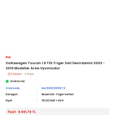
INA
Volkswagen Touran 1.9 TDI Triger Seti Devirdaimli 2003 -
2010 Modeller Arası Uyumludur
(0) Yorum
- 0 Puan
Stokta Var
Stok Kodu
INA 530020133 T2
Kategori
Eksantrik-Triger Setleri
Fiyat
101,62 EUR + KDV
Fiyat : 6.691,79 TL