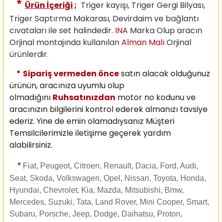
*
Ürün İçeriği
;
Triger kayışı, Triger Gergi Bilyası,
Triger Saptırma Makarası, Devirdaim ve bağlantı
cıvataları ile set halindedir.
INA
Marka Olup aracın
Orjinal montajında kullanılan
Alman Malı
Orjinal
ürünlerdir.
*
Sipariş vermeden önce
satın alacak olduğunuz
ürünün, aracınıza uyumlu olup
olmadığını
Ruhsatınızdan
motor no kodunu ve
aracınızın bilgilerini kontrol ederek almanızı
tavsiye
ederiz. Yine de emin olamadıysanız Müşteri
Temsilcilerimizle iletişime geçerek yardım
alabilirsiniz.
*
Fiat, Peugeot, Citroen, Renault, Dacia, Ford, Audi,
Seat, Skoda, Volkswagen, Opel, Nissan, Toyota, Honda,
Hyundai, Chevrolet, Kia, Mazda, Mitsubishi, Bmw,
Mercedes, Suzuki, Tata, Land Rover, Mini Cooper, Smart,
Subaru, Porsche, Jeep, Dodge, Daihatsu, Proton,