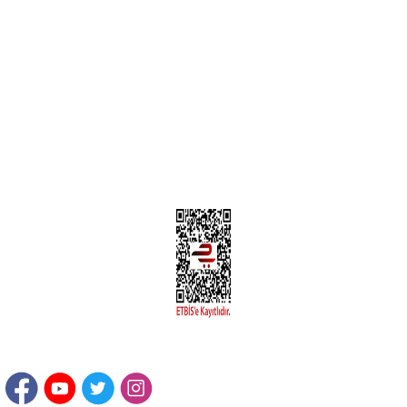
MÜŞTERİ HİZMETLERİ
Yeni Üyelik
Üyelik Bilgileri
Kargom Nerede Aras ?
Kargom Nerede Yurtiçi ?
Kargom Nerede Sendeo ?
Hesabım
İLETİŞİM
Sanayi Mah. Şamdan Sok. No: 12 Değirmendere Ortahisar / TRABZON