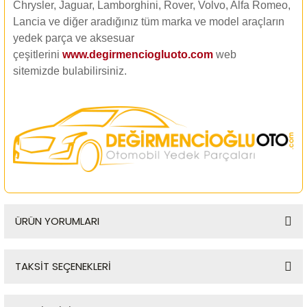
Chrysler, Jaguar, Lamborghini, Rover, Volvo, Alfa Romeo,
Lancia ve diğer aradığınız tüm marka ve model araçların
yedek parça ve aksesuar
çeşitlerini
www.degirmenciogluoto.com
web
sitemizde
bulabilirsiniz.
ÜRÜN YORUMLARI
TAKSİT SEÇENEKLERİ
Bu ürüne ilk yorumu siz yapın!