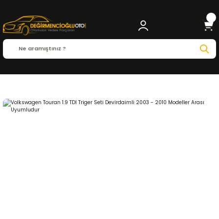
Anasayfa
VOLKSWAGEN
TOURAN
Touran ( 2003 - 2010 )
1.9 TDI
EKSANTRİK-