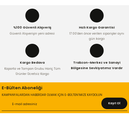
Ürün resmi kalitesiz, bozuk veya görüntülenemiyor.
Ürün açıklamasında eksik bilgiler bulunuyor.
Ürün bilgilerinde hatalar bulunuyor.
%100 Güvenli Alışveriş
Hızlı Kargo Garantisi
Ürün fiyatı diğer sitelerden daha pahalı.
Güvenli Alışverişin yeni adresi
17:00’den önce verilen siparişler aynı
Bu ürüne benzer farklı alternatifler olmalı.
gün kargo
Kargo Bedava
Trabzon-Merkez ve Sanayi
Bölgesine Sevkiyatımız Vardır
Kaporta ve Tampon Grubu Hariç Tüm
Ürünler Ücretsiz Kargo
Gönder
E-Bülten Aboneliği
KAMPANYALARDAN HABERDAR OLMAK İÇİN E-BÜLTEN’İMİZE KAYDOLUN
Kayıt Ol
KURUMSAL