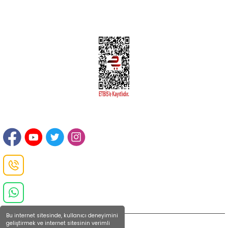
Hesabım
İLETİŞİM
Sanayi Mah. Şamdan Sok. No: 12 Değirmendere Ortahisar / TRABZON
Danışma Hattı
0(462)
325 11 16
Whatsapp Danışma
0(532)
370 37 37
Bu internet sitesinde, kullanıcı deneyimini
geliştirmek ve internet sitesinin verimli