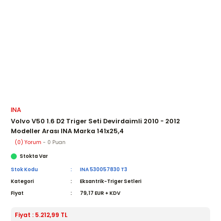
INA
Volvo V50 1.6 D2 Triger Seti Devirdaimli 2010 - 2012
Modeller Arası INA Marka 141x25,4
(0) Yorum
- 0 Puan
Stokta Var
Stok Kodu
INA 530057830 T3
Kategori
Eksantrik-Triger Setleri
Fiyat
79,17 EUR + KDV
Fiyat : 5.212,99 TL