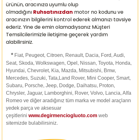
ürünün, aracınıza uyumlu olup
olmadığını
Ruhsatınızdan
motor no kodunu ve
aracınızın bilgilerini kontrol ederek almanızı
tavsiye
ederiz. Yine de emin olamadıysanız Müşteri
Temsilcilerimizle iletişime geçerek yardım
alabilirsiniz.
*
Fiat, Peugeot, Citroen, Renault, Dacia, Ford, Audi,
Seat, Skoda, Wolkswagen, Opel, Nissan, Toyota, Honda,
Hyundai, Chevrolet, Kia, Mazda, Mitsubishi, Bmw,
Mercedes, Suzuki, Tata,Land Rover, Mini Cooper, Smart,
Subaru, Porsche, Jeep, Dodge, Daihatsu, Proton,
Chrysler, Jaguar, Lamborghini, Rover, Volvo, Lancia, Alfa
Romeo ve diğer aradığınız tüm marka ve model araçların
yedek parça ve aksesuar
çeşitlerini
www.degirmenciogluoto.com
web
sitemizde
bulabilirsiniz.