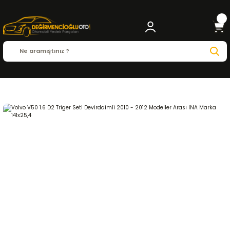
Anasayfa
VOLVO
V50
V50 ( 2003 - 2012 )
1.6 D2
EKSANTRİK-TRİGER SİSTE