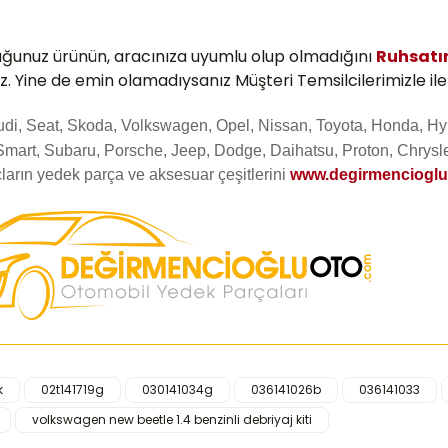
uğunuz ürünün, aracınıza uyumlu olup olmadığını
Ruhsatı
z. Yine de emin olamadıysanız Müşteri Temsilcilerimizle ile
Audi, Seat, Skoda, Volkswagen, Opel, Nissan, Toyota, Honda, Hy
Smart, Subaru, Porsche, Jeep, Dodge, Daihatsu, Proton, Chrysle
ların yedek parça ve aksesuar çeşitlerini
www.degirmenciogl
k
02t141719g
030141034g
036141026b
036141033
iğer konularda yetersiz gördüğünüz noktaları öneri formunu kullanarak ta
volkswagen new beetle 1.4 benzinli debriyaj kiti
Bu ürüne ilk yorumu siz yapın!