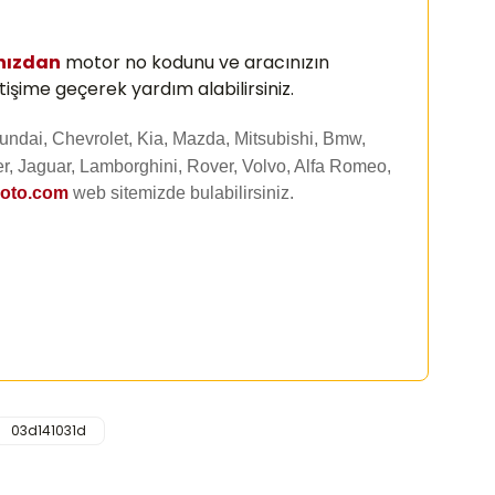
nızdan
motor no kodunu ve aracınızın
tişime geçerek yardım alabilirsiniz.
undai, Chevrolet, Kia, Mazda, Mitsubishi, Bmw,
r, Jaguar, Lamborghini, Rover, Volvo, Alfa Romeo,
uoto.com
web sitemizde
bulabilirsiniz.
03d141031d
rafımıza iletebilirsiniz.