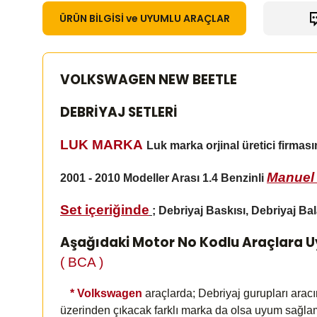
ÜRÜN BİLGİSİ ve UYUMLU ARAÇLAR
VOLKSWAGEN NEW BEETLE
DEBRİYAJ SETLERİ
LUK MARKA
Luk marka orjinal üretici firmas
Manuel 
2001 - 2010 Modeller Arası 1.4 Benzinli
Set içeriğinde
;
Debriyaj Baskısı, Debriyaj Bal
Aşağıdaki Motor No Kodlu Araçlara 
( BCA )
*
Volkswagen
araçlarda; Debriyaj gurupları arac
üzerinden çıkacak farklı marka da olsa uyum sağl