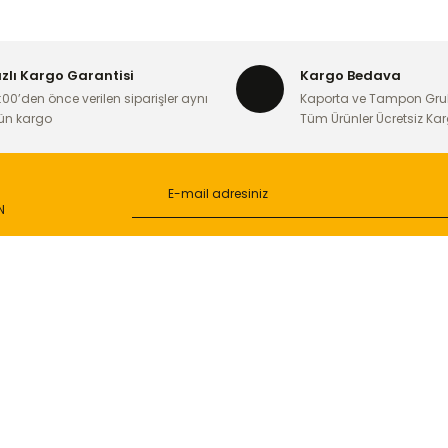
Yorum Yaz
ızlı Kargo Garantisi
Kargo Bedava
:00’den önce verilen siparişler aynı
Kaporta ve Tampon Gru
ün kargo
Tüm Ürünler Ücretsiz Ka
N
Gönder
L
ONLİNE ALIŞVERİŞ
a
Alışveriş Sepetim
ileri
Garanti ve İade Şartları
Güvenlik
Hesap Numaralarımız
ğişim
Teslimat Bilgileri