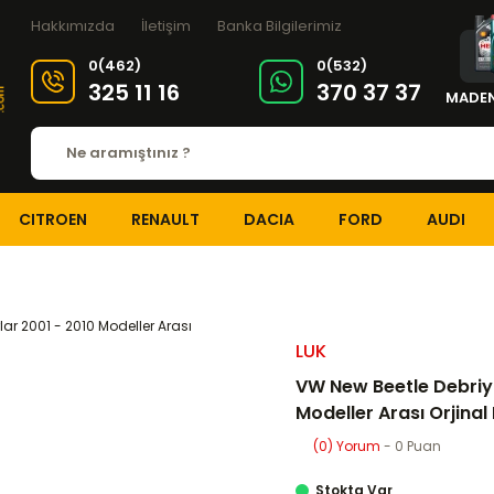
Hakkımızda
İletişim
Banka Bilgilerimiz
0(462)
0(532)
325 11 16
370 37 37
MADEN
CITROEN
RENAULT
DACIA
FORD
AUDI
DEBRİYAJ ve ŞANZIMAN
Debriyaj Setleri
VW New Beetle Debriyaj Seti
LUK
VW New Beetle Debriyaj
Modeller Arası Orjinal
(0) Yorum
- 0 Puan
Stokta Var