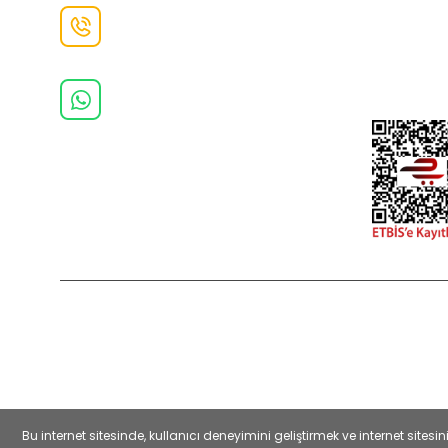
İletişim F
Danışma Hattı
0(462)
325 11 16
Whatsapp Danışma
0(532)
370 37 37
2022 Copyright © Kredi kartı bilgileriniz 256bit SSL sertifikası ile
Bu internet sitesinde, kullanıcı deneyimini geliştirmek ve internet sit