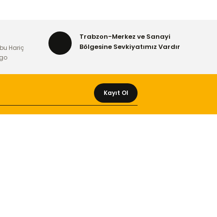
Trabzon-Merkez ve Sanayi
Bölgesine Sevkiyatımız Vardır
bu Hariç
rgo
Kayıt Ol
MÜŞTERİ HİZMETLERİ
Yeni Üyelik
Üyelik Bilgileri
Kargom Nerede Aras ?
Kargom Nerede Yurtiçi ?