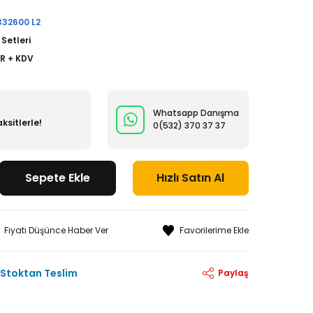
332600 L2
 Setleri
UR + KDV
Whatsapp Danışma
ksitlerle!
0(532)
370 37 37
Sepete Ekle
Hızlı Satın Al
Fiyatı Düşünce Haber Ver
Stoktan Teslim
Paylaş