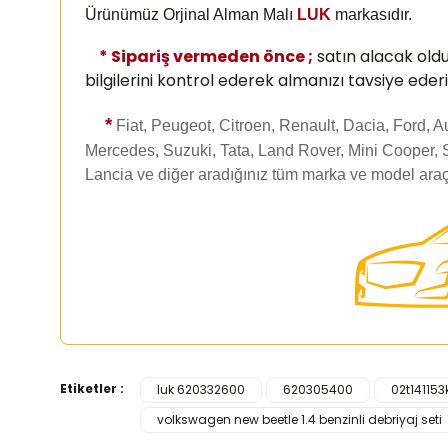
Ürünümüz Orjinal Alman Malı
LUK
markasıdır.
* Sipariş vermeden önce ;
satın alacak old
bilgilerini kontrol ederek almanızı
tavsiye ederi
*
Fiat, Peugeot, Citroen, Renault, Dacia, Ford, 
Mercedes, Suzuki, Tata, Land Rover, Mini Cooper, 
Lancia ve diğer aradığınız tüm marka ve model araç
Etiketler :
luk 620332600
620305400
02t141153
Bu ürünün fiyat bilgisi, resim, ürün açıklamalarında ve d
volkswagen new beetle 1.4 benzinli debriyaj seti
Görüş ve önerileriniz için teşekkür ederiz.