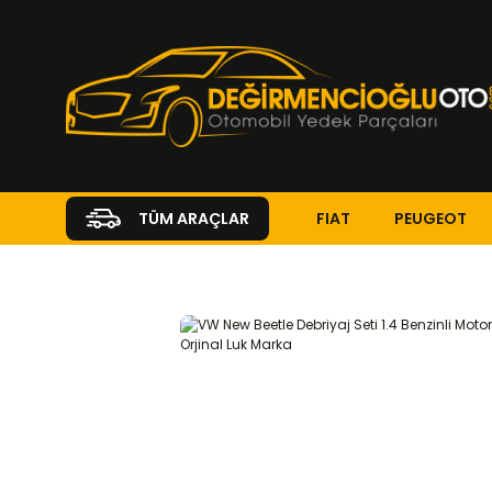
FIAT
PEUGEOT
TÜM ARAÇLAR
Anasayfa
VOLKSWAGEN
BEETLE
Beetle ( 1997 - 2023 )
1.4