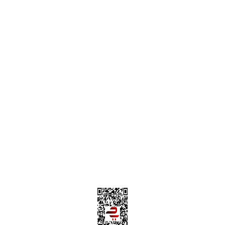
ONLİNE ALIŞVERİŞ
Alışveriş Sepetim
Garanti ve İade Şartları
Hesap Numaralarımız
Teslimat Bilgileri
MÜŞTERİ HİZMETLERİ
Yeni Üyelik
Üyelik Bilgileri
Kargom Nerede Aras ?
Kargom Nerede Yurtiçi ?
Kargom Nerede Sendeo ?
Hesabım