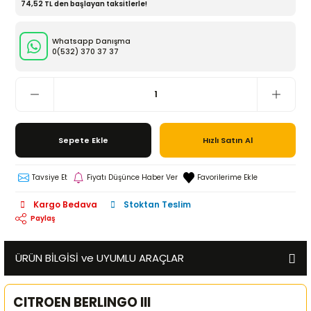
74,52 TL den başlayan taksitlerle!
Whatsapp Danışma
0(532)
370 37 37
Sepete Ekle
Hızlı Satın Al
Tavsiye Et
Fiyatı Düşünce Haber Ver
Kargo Bedava
Stoktan Teslim
Paylaş
ÜRÜN BİLGİSİ ve UYUMLU ARAÇLAR
CITROEN BERLINGO III