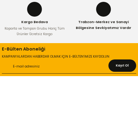
Kargo Bedava
Trabzon-Merkez ve Sanayi
Gönder
Bölgesine Sevkiyatımız Vardır
Kaporta ve Tampon Grubu Hariç Tüm
Ürünler Ücretsiz Kargo
E-Bülten Aboneliği
KAMPANYALARDAN HABERDAR OLMAK İÇİN E-BÜLTEN’İMİZE KAYDOLUN
Kayıt Ol
KURUMSAL
Hakkımızda
İletişim Bilgileri
Gizlilik ve Güvenlik
İade ve Değişim
İletişim Formu