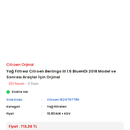
Citroen Orjinal
Yağ Filtresi Citroen Berlingo III 1.5 BlueHDi 2018 Model ve
Sonrası Araçlar İçin Orjinal
(0) Yorum
- 0 Puan
Stokta Var
Stok Kodu
Citroen 1624797780
Kategori
Yağ Filtreleri
Fiyat
10,83 EUR + KDV
Fiyat : 713,36 TL