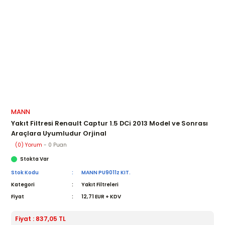
MANN
Yakıt Filtresi Renault Captur 1.5 DCi 2013 Model ve Sonrası
Araçlara Uyumludur Orjinal
(0) Yorum
- 0 Puan
Stokta Var
Stok Kodu
MANN PU9011z KIT.
Kategori
Yakıt Filtreleri
Fiyat
12,71 EUR + KDV
Fiyat : 837,05 TL