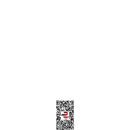
Alışveriş Sepetim
Garanti ve İade Şartları
Hesap Numaralarımız
Teslimat Bilgileri
MÜŞTERİ HİZMETLERİ
Yeni Üyelik
Üyelik Bilgileri
Kargom Nerede Aras ?
Kargom Nerede Yurtiçi ?
Kargom Nerede Sendeo ?
Hesabım