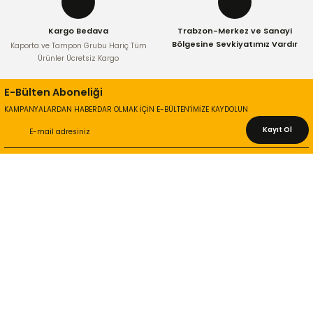
Kargo Bedava
Trabzon-Merkez ve Sanayi
Bölgesine Sevkiyatımız Vardır
Kaporta ve Tampon Grubu Hariç Tüm
Ürünler Ücretsiz Kargo
Gönder
E-Bülten Aboneliği
KAMPANYALARDAN HABERDAR OLMAK İÇİN E-BÜLTEN’İMİZE KAYDOLUN
Kayıt Ol
KURUMSAL
Hakkımızda
İletişim Bilgileri
Gizlilik ve Güvenlik
İade ve Değişim
İletişim Formu
ONLİNE ALIŞVERİŞ