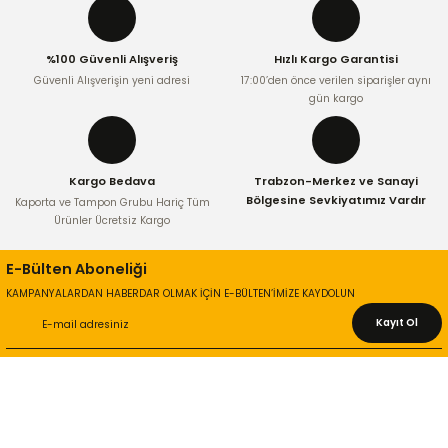
%100 Güvenli Alışveriş
Hızlı Kargo Garantisi
Güvenli Alışverişin yeni adresi
17:00’den önce verilen siparişler aynı
gün kargo
Kargo Bedava
Trabzon-Merkez ve Sanayi
Bölgesine Sevkiyatımız Vardır
Kaporta ve Tampon Grubu Hariç Tüm
Ürünler Ücretsiz Kargo
E-Bülten Aboneliği
KAMPANYALARDAN HABERDAR OLMAK İÇİN E-BÜLTEN’İMİZE KAYDOLUN
Kayıt Ol
KURUMSAL
Hakkımızda
İletişim Bilgileri