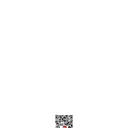
ONLİNE ALIŞVERİŞ
Alışveriş Sepetim
Garanti ve İade Şartları
Hesap Numaralarımız
Teslimat Bilgileri
MÜŞTERİ HİZMETLERİ
Yeni Üyelik
Üyelik Bilgileri
Kargom Nerede Aras ?
Kargom Nerede Yurtiçi ?
Kargom Nerede Sendeo ?
Hesabım