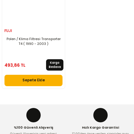
FUJI
Polen / Klima Filtresi Transporter
T4 ( 1990 - 2003 )
Kargo
493,86 TL
Bedava
Sepete Ekle
%100 Güvenli Alışveriş
Hızlı Kargo Garantisi
Güvenli Alışverişin yeni adresi
17:00’den önce verilen siparişler aynı