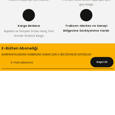
gün kargo
Kargo Bedava
Trabzon-Merkez ve Sanayi
Bölgesine Sevkiyatımız Vardır
Kaporta ve Tampon Grubu Hariç Tüm
Ürünler Ücretsiz Kargo
E-Bülten Aboneliği
KAMPANYALARDAN HABERDAR OLMAK İÇİN E-BÜLTEN’İMİZE KAYDOLUN
Kayıt Ol
KURUMSAL
Hakkımızda
İletişim Bilgileri
Gizlilik ve Güvenlik
İade ve Değişim
İletişim Formu