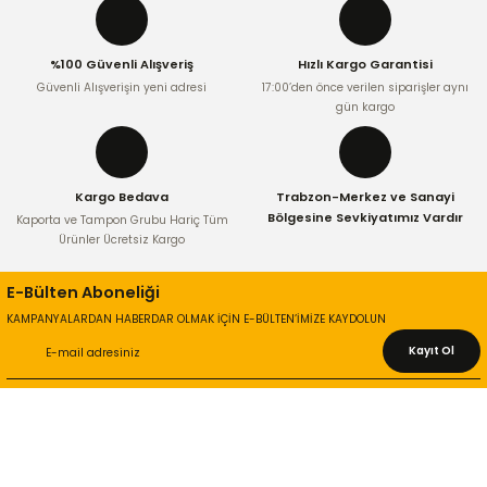
%100 Güvenli Alışveriş
Hızlı Kargo Garantisi
Güvenli Alışverişin yeni adresi
17:00’den önce verilen siparişler aynı
gün kargo
Kargo Bedava
Trabzon-Merkez ve Sanayi
Bölgesine Sevkiyatımız Vardır
Kaporta ve Tampon Grubu Hariç Tüm
Ürünler Ücretsiz Kargo
E-Bülten Aboneliği
KAMPANYALARDAN HABERDAR OLMAK İÇİN E-BÜLTEN’İMİZE KAYDOLUN
Kayıt Ol
KURUMSAL
Hakkımızda
İletişim Bilgileri