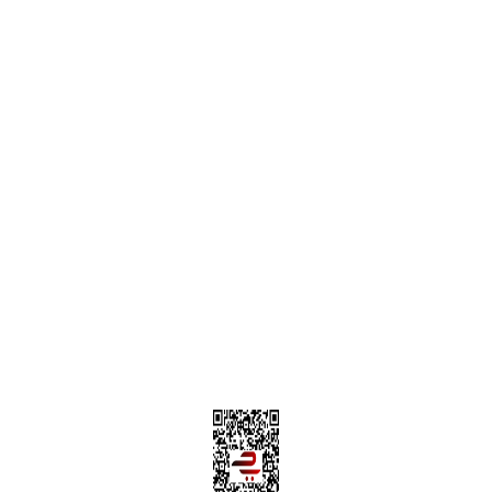
ONLİNE ALIŞVERİŞ
Alışveriş Sepetim
Garanti ve İade Şartları
Hesap Numaralarımız
Teslimat Bilgileri
MÜŞTERİ HİZMETLERİ
Yeni Üyelik
Üyelik Bilgileri
Kargom Nerede Aras ?
Kargom Nerede Yurtiçi ?
Kargom Nerede Sendeo ?
Hesabım