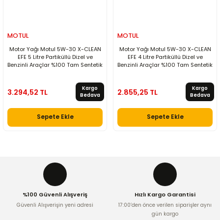
MOTUL
MOTUL
Motor Yağı Motul 5W-30 X-CLEAN
Motor Yağı Motul 5W-30 X-CLEAN
EFE 5 Litre Partiküllü Dizel ve
EFE 4 Litre Partiküllü Dizel ve
Benzinli Araçlar %100 Tam Sentetik
Benzinli Araçlar %100 Tam Sentetik
Kargo
Kargo
3.294,52 TL
2.855,25 TL
Bedava
Bedava
Sepete Ekle
Sepete Ekle
%100 Güvenli Alışveriş
Hızlı Kargo Garantisi
Güvenli Alışverişin yeni adresi
17:00’den önce verilen siparişler aynı
gün kargo