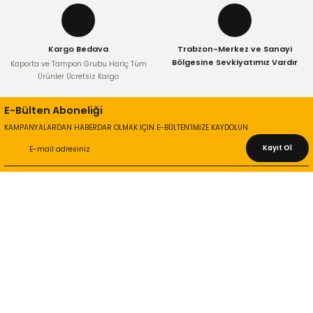
Kargo Bedava
Trabzon-Merkez ve Sanayi
Bölgesine Sevkiyatımız Vardır
Kaporta ve Tampon Grubu Hariç Tüm
Ürünler Ücretsiz Kargo
E-Bülten Aboneliği
KAMPANYALARDAN HABERDAR OLMAK İÇİN E-BÜLTEN’İMİZE KAYDOLUN
Kayıt Ol
KURUMSAL
Hakkımızda
İletişim Bilgileri
Gizlilik ve Güvenlik
İade ve Değişim
İletişim Formu