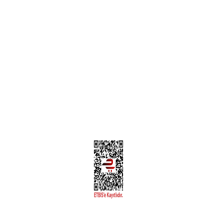
Teslimat Bilgileri
MÜŞTERİ HİZMETLERİ
Yeni Üyelik
Üyelik Bilgileri
Kargom Nerede Aras ?
Kargom Nerede Yurtiçi ?
Kargom Nerede Sendeo ?
Hesabım
İLETİŞİM