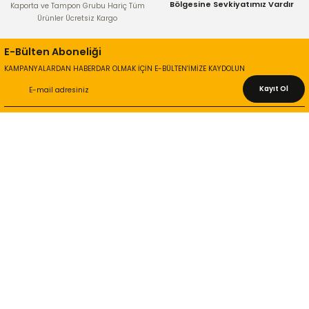
Bölgesine Sevkiyatımız Vardır
Kaporta ve Tampon Grubu Hariç Tüm
Ürünler Ücretsiz Kargo
E-Bülten Aboneliği
KAMPANYALARDAN HABERDAR OLMAK İÇİN E-BÜLTEN’İMİZE KAYDOLUN
Kayıt Ol
KURUMSAL
Hakkımızda
İletişim Bilgileri
Gizlilik ve Güvenlik
İade ve Değişim
İletişim Formu
ONLİNE ALIŞVERİŞ
Alışveriş Sepetim
Garanti ve İade Şartları
Hesap Numaralarımız