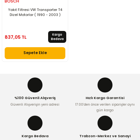
BOSCH
Yakıt Filtresi VW Transporter T4
Dizel Motorlar ( 1990 - 2003 )
Kargo
837,05 TL
Bedava
Sepete Ekle
%100 Güvenli Alışveriş
Hızlı Kargo Garantisi
Güvenli Alışverişin yeni adresi
17:00’den önce verilen siparişler aynı
gün kargo
Kargo Bedava
Trabzon-Merkez ve Sanayi