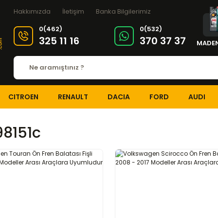
Hakkımızda
İletişim
Banka Bilgilerimiz
0(462)
0(532)
325 11 16
370 37 37
MADEN
CITROEN
RENAULT
DACIA
FORD
AUDI
98151c