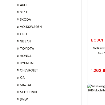
AUDI
SEAT
SKODA
VOLKSWAGEN
OPEL
BOSCH
NISSAN
Volkswa
TOYOTA
Fişl
HONDA
HYUNDAI
1.262,
CHEVROLET
KIA
MAZDA
MITSUBISHI
BMW