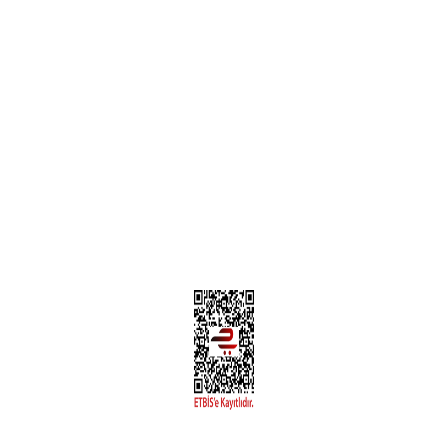
Teslimat Bilgileri
MÜŞTERİ HİZMETLERİ
Yeni Üyelik
Üyelik Bilgileri
Kargom Nerede Aras ?
Kargom Nerede Yurtiçi ?
Kargom Nerede Sendeo ?
Hesabım
İLETİŞİM