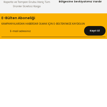
Bölgesine Sevkiyatımız Vardır
Kaporta ve Tampon Grubu Hariç Tüm
Ürünler Ücretsiz Kargo
E-Bülten Aboneliği
KAMPANYALARDAN HABERDAR OLMAK İÇİN E-BÜLTEN’İMİZE KAYDOLUN
Kayıt Ol
KURUMSAL
Hakkımızda
İletişim Bilgileri
Gizlilik ve Güvenlik
İade ve Değişim
İletişim Formu
ONLİNE ALIŞVERİŞ
Alışveriş Sepetim
Garanti ve İade Şartları
Hesap Numaralarımız