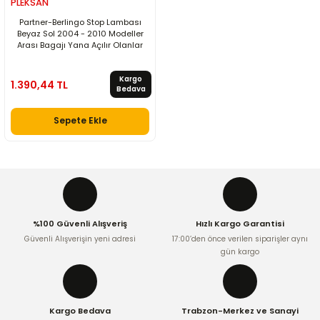
PLEKSAN
Partner-Berlingo Stop Lambası
Beyaz Sol 2004 - 2010 Modeller
Arası Bagajı Yana Açılır Olanlar
Kargo
1.390,44 TL
Bedava
Sepete Ekle
%100 Güvenli Alışveriş
Hızlı Kargo Garantisi
Güvenli Alışverişin yeni adresi
17:00’den önce verilen siparişler aynı
gün kargo
Kargo Bedava
Trabzon-Merkez ve Sanayi