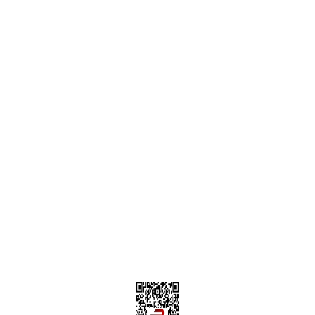
ONLİNE ALIŞVERİŞ
Alışveriş Sepetim
Garanti ve İade Şartları
Hesap Numaralarımız
Teslimat Bilgileri
MÜŞTERİ HİZMETLERİ
Yeni Üyelik
Üyelik Bilgileri
Kargom Nerede Aras ?
Kargom Nerede Yurtiçi ?
Kargom Nerede Sendeo ?
Hesabım