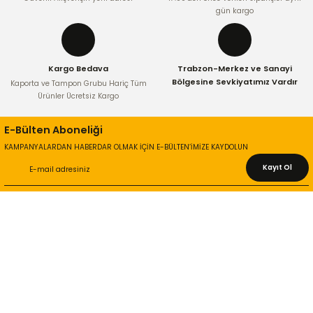
Bu ürüne benzer farklı alternatifler olmalı.
gün kargo
Kargo Bedava
Trabzon-Merkez ve Sanayi
Bölgesine Sevkiyatımız Vardır
Kaporta ve Tampon Grubu Hariç Tüm
Ürünler Ücretsiz Kargo
Gönder
E-Bülten Aboneliği
KAMPANYALARDAN HABERDAR OLMAK İÇİN E-BÜLTEN’İMİZE KAYDOLUN
Kayıt Ol
KURUMSAL
Hakkımızda
İletişim Bilgileri
Gizlilik ve Güvenlik
İade ve Değişim
İletişim Formu