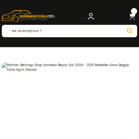
Anasayfa
PEUGEOT
PARTNER
Partner 1996 - 2011
1.4
AYDINLATMA SİSTEMİ