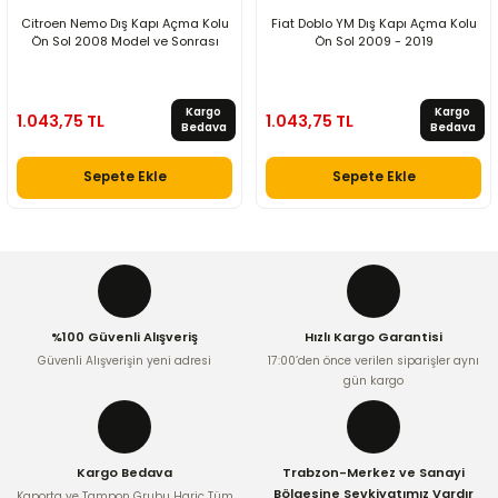
Citroen Nemo Dış Kapı Açma Kolu
Fiat Doblo YM Dış Kapı Açma Kolu
Ön Sol 2008 Model ve Sonrası
Ön Sol 2009 - 2019
Kargo
Kargo
1.043,75 TL
1.043,75 TL
Bedava
Bedava
Sepete Ekle
Sepete Ekle
%100 Güvenli Alışveriş
Hızlı Kargo Garantisi
Güvenli Alışverişin yeni adresi
17:00’den önce verilen siparişler aynı
gün kargo
Kargo Bedava
Trabzon-Merkez ve Sanayi
Bölgesine Sevkiyatımız Vardır
Kaporta ve Tampon Grubu Hariç Tüm