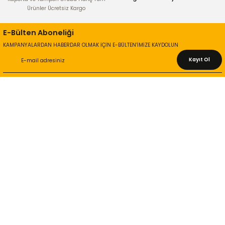
Ürünler Ücretsiz Kargo
E-Bülten Aboneliği
KAMPANYALARDAN HABERDAR OLMAK İÇİN E-BÜLTEN’İMİZE KAYDOLUN
Kayıt Ol
KURUMSAL
Hakkımızda
İletişim Bilgileri
Gizlilik ve Güvenlik
İade ve Değişim
İletişim Formu
ONLİNE ALIŞVERİŞ
Alışveriş Sepetim
Garanti ve İade Şartları
Hesap Numaralarımız