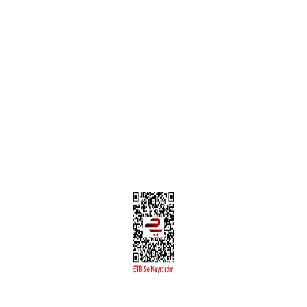
Teslimat Bilgileri
MÜŞTERİ HİZMETLERİ
Yeni Üyelik
Üyelik Bilgileri
Kargom Nerede Aras ?
Kargom Nerede Yurtiçi ?
Kargom Nerede Sendeo ?
Hesabım
İLETİŞİM
Sanayi Mah. Şamdan Sok. No: 12 Değirmendere Ortahisar / TRABZON