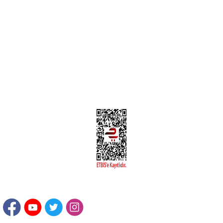
Yeni Üyelik
Üyelik Bilgileri
Kargom Nerede Aras ?
Kargom Nerede Yurtiçi ?
Kargom Nerede Sendeo ?
Hesabım
İLETİŞİM
Sanayi Mah. Şamdan Sok. No: 12 Değirmendere Ortahisar / TRABZON