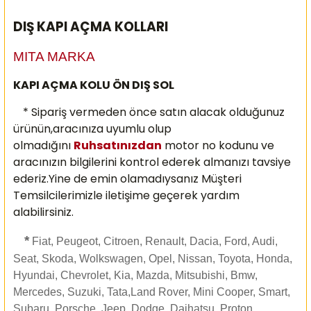
DIŞ KAPI AÇMA KOLLARI
MITA MARKA
KAPI AÇMA KOLU ÖN DIŞ SOL
* Sipariş vermeden önce satın alacak olduğunuz
ürünün,aracınıza uyumlu olup
olmadığını
Ruhsatınızdan
motor no kodunu ve
aracınızın bilgilerini kontrol ederek almanızı
tavsiye
ederiz.Yine de emin olamadıysanız Müşteri
Temsilcilerimizle iletişime geçerek yardım
alabilirsiniz.
*
Fiat, Peugeot, Citroen, Renault, Dacia, Ford, Audi,
Seat, Skoda, Wolkswagen, Opel, Nissan, Toyota, Honda,
Hyundai, Chevrolet, Kia, Mazda, Mitsubishi, Bmw,
Mercedes, Suzuki, Tata,Land Rover, Mini Cooper, Smart,
Subaru, Porsche, Jeep, Dodge, Daihatsu, Proton,