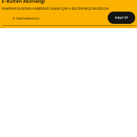
E-Bülten Aboneliği
KAMPANYALARDAN HABERDAR OLMAK İÇİN E-BÜLTEN’İMİZE KAYDOLUN
Kayıt Ol
KURUMSAL
Hakkımızda
İletişim Bilgileri
Gizlilik ve Güvenlik
İade ve Değişim
İletişim Formu
ONLİNE ALIŞVERİŞ
Alışveriş Sepetim
Garanti ve İade Şartları
Hesap Numaralarımız
Teslimat Bilgileri
MÜŞTERİ HİZMETLERİ