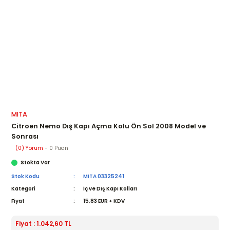
MITA
Citroen Nemo Dış Kapı Açma Kolu Ön Sol 2008 Model ve
Sonrası
(0) Yorum
- 0 Puan
Stokta Var
Stok Kodu
MITA 03325241
Kategori
İç ve Dış Kapı Kolları
Fiyat
15,83 EUR + KDV
Fiyat : 1.042,60 TL