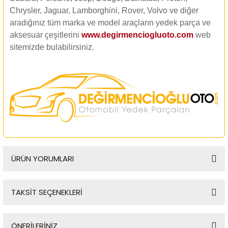
Chrysler, Jaguar, Lamborghini, Rover, Volvo ve diğer
aradığınız tüm marka ve model araçların yedek parça ve
aksesuar çeşitlerini
www.degirmenciogluoto.com
web
sitemizde
bulabilirsiniz.
ÜRÜN YORUMLARI
TAKSİT SEÇENEKLERİ
Bu ürüne ilk yorumu siz yapın!
ÖNERİLERİNİZ