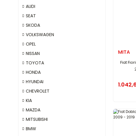
AUDI
SEAT
SKODA
VOLKSWAGEN
OPEL
MITA
NISSAN
Fiat Fio
TOYOTA
HONDA
HYUNDAI
1.042,
CHEVROLET
KIA
MAZDA
MITSUBISHI
BMW