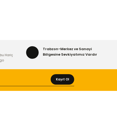
Trabzon-Merkez ve Sanayi
Bölgesine Sevkiyatımız Vardır
bu Hariç
rgo
Kayıt Ol
MÜŞTERİ HİZMETLERİ
Yeni Üyelik