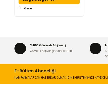
Genel
%100 Güvenli Alışveriş
H
Güvenli Alışverişin yeni adresi
17
g
E-Bülten Aboneliği
KAMPANYALARDAN HABERDAR OLMAK İÇİN E-BÜLTEN’İMİZE KAYDOLU
İLETİŞİM
KURUMSA
Hakkımızd
Sanayi Mah. Şamdan Sok. No: 12 Değirmendere