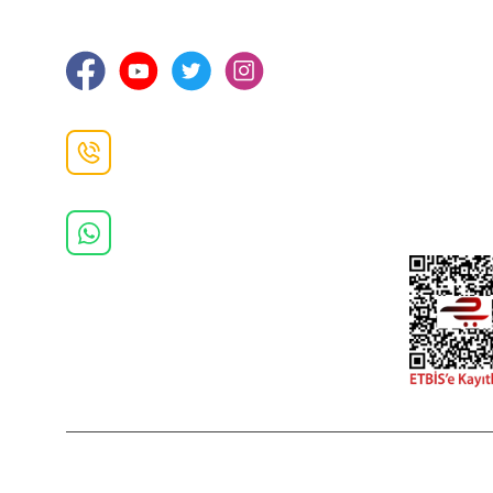
Ortahisar / TRABZON
İletişim Bilg
Gizlilik ve 
İade ve De
İletişim F
Danışma Hattı
0(462)
325 11 16
Whatsapp Danışma
0(532)
370 37 37