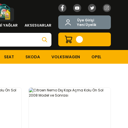
Üye Girişi
Yeni Üyelik
İ YAĞLAR
AKSESUARLAR
SEAT
SKODA
VOLKSWAGEN
OPEL