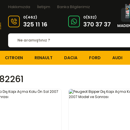
Hakkımızda
İletişim
Banka Bilgilerimiz
0(462)
0(532)
325 11 16
370 37 37
MADEN
CITROEN
RENAULT
DACIA
FORD
AUDI
82261