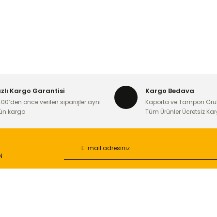
ızlı Kargo Garantisi
Kargo Bedava
:00’den önce verilen siparişler aynı
Kaporta ve Tampon Gru
ün kargo
Tüm Ürünler Ücretsiz Ka
N
L
ONLİNE ALIŞVERİŞ
a
Alışveriş Sepetim