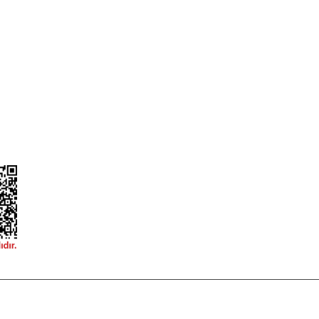
ileri
Garanti ve İade Şartları
Güvenlik
Hesap Numaralarımız
ğişim
Teslimat Bilgileri
ormu