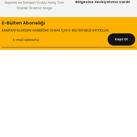
Bölgesine Sevkiyatımız Vardır
Kaporta ve Tampon Grubu Hariç Tüm
Ürünler Ücretsiz Kargo
E-Bülten Aboneliği
KAMPANYALARDAN HABERDAR OLMAK İÇİN E-BÜLTEN’İMİZE KAYDOLUN
Kayıt Ol
KURUMSAL
Hakkımızda
İletişim Bilgileri
Gizlilik ve Güvenlik
İade ve Değişim
İletişim Formu
ONLİNE ALIŞVERİŞ
Alışveriş Sepetim
Garanti ve İade Şartları
Hesap Numaralarımız