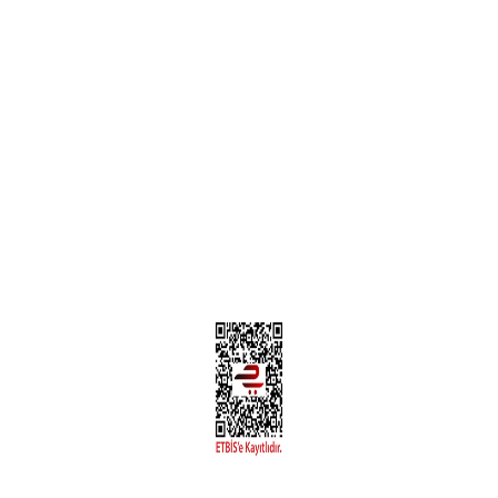
Teslimat Bilgileri
MÜŞTERİ HİZMETLERİ
Yeni Üyelik
Üyelik Bilgileri
Kargom Nerede Aras ?
Kargom Nerede Yurtiçi ?
Kargom Nerede Sendeo ?
Hesabım
İLETİŞİM