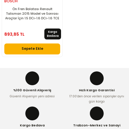
BOSCH
Ön Fren Balatası Renault
Talisman 2015 Model ve Sonrası
Araçlar İçin 1.5 DCi-1.6 DCi-1.6 TCE
Kargo
893,85 TL
Bedava
Sepete Ekle
%100 Güvenli Alışveriş
Hızlı Kargo Garantisi
Güvenli Alışverişin yeni adresi
17:00’den önce verilen siparişler aynı
gün kargo
Kargo Bedava
Trabzon-Merkez ve Sanayi