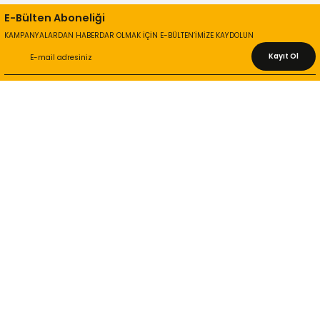
E-Bülten Aboneliği
KAMPANYALARDAN HABERDAR OLMAK İÇİN E-BÜLTEN’İMİZE KAYDOLUN
Kayıt Ol
KURUMSAL
Hakkımızda
İletişim Bilgileri
Gizlilik ve Güvenlik
İade ve Değişim
İletişim Formu
ONLİNE ALIŞVERİŞ
Alışveriş Sepetim
Garanti ve İade Şartları
Hesap Numaralarımız
Teslimat Bilgileri