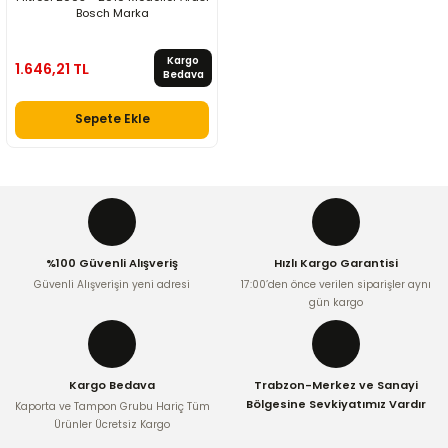
Bosch Marka
Kargo
1.646,21 TL
Bedava
Sepete Ekle
%100 Güvenli Alışveriş
Hızlı Kargo Garantisi
Güvenli Alışverişin yeni adresi
17:00’den önce verilen siparişler aynı
gün kargo
Kargo Bedava
Trabzon-Merkez ve Sanayi
Bölgesine Sevkiyatımız Vardır
Kaporta ve Tampon Grubu Hariç Tüm
Ürünler Ücretsiz Kargo