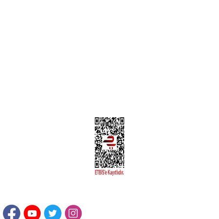
MÜŞTERİ HİZMETLERİ
Yeni Üyelik
Üyelik Bilgileri
Kargom Nerede Aras ?
Kargom Nerede Yurtiçi ?
Kargom Nerede Sendeo ?
Hesabım
İLETİŞİM
Sanayi Mah. Şamdan Sok. No: 12 Değirmendere Ortahisar / TRABZON