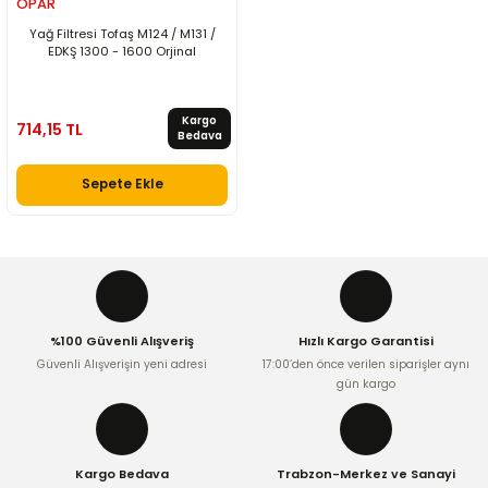
OPAR
Yağ Filtresi Tofaş M124 / M131 /
EDKŞ 1300 - 1600 Orjinal
Kargo
714,15 TL
Bedava
Sepete Ekle
%100 Güvenli Alışveriş
Hızlı Kargo Garantisi
Güvenli Alışverişin yeni adresi
17:00’den önce verilen siparişler aynı
gün kargo
Kargo Bedava
Trabzon-Merkez ve Sanayi