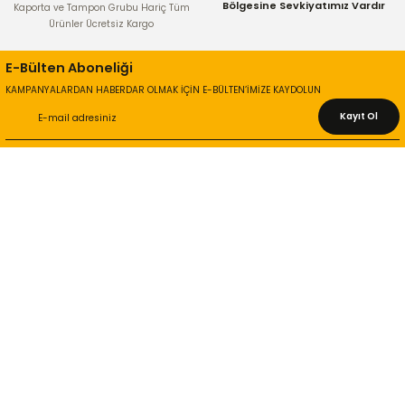
Bölgesine Sevkiyatımız Vardır
Kaporta ve Tampon Grubu Hariç Tüm
Ürünler Ücretsiz Kargo
E-Bülten Aboneliği
KAMPANYALARDAN HABERDAR OLMAK İÇİN E-BÜLTEN’İMİZE KAYDOLUN
Kayıt Ol
KURUMSAL
Hakkımızda
İletişim Bilgileri
Gizlilik ve Güvenlik
İade ve Değişim
İletişim Formu
ONLİNE ALIŞVERİŞ
Alışveriş Sepetim
Garanti ve İade Şartları
Hesap Numaralarımız