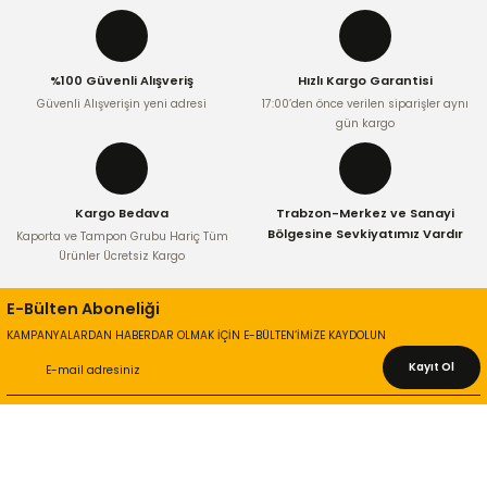
Ürün açıklamasında eksik bilgiler bulunuyor.
Ürün bilgilerinde hatalar bulunuyor.
%100 Güvenli Alışveriş
Hızlı Kargo Garantisi
Ürün fiyatı diğer sitelerden daha pahalı.
Güvenli Alışverişin yeni adresi
17:00’den önce verilen siparişler aynı
Bu ürüne benzer farklı alternatifler olmalı.
gün kargo
Kargo Bedava
Trabzon-Merkez ve Sanayi
Bölgesine Sevkiyatımız Vardır
Kaporta ve Tampon Grubu Hariç Tüm
Ürünler Ücretsiz Kargo
Gönder
E-Bülten Aboneliği
KAMPANYALARDAN HABERDAR OLMAK İÇİN E-BÜLTEN’İMİZE KAYDOLUN
Kayıt Ol
KURUMSAL
Hakkımızda