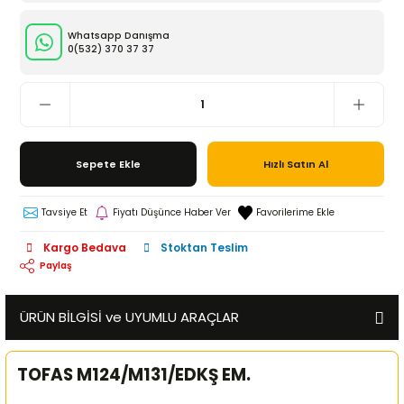
Whatsapp Danışma
0(532)
370 37 37
Sepete Ekle
Hızlı Satın Al
Tavsiye Et
Fiyatı Düşünce Haber Ver
Kargo Bedava
Stoktan Teslim
Paylaş
ÜRÜN BİLGİSİ ve UYUMLU ARAÇLAR
TOFAS M124/M131/EDKŞ EM.