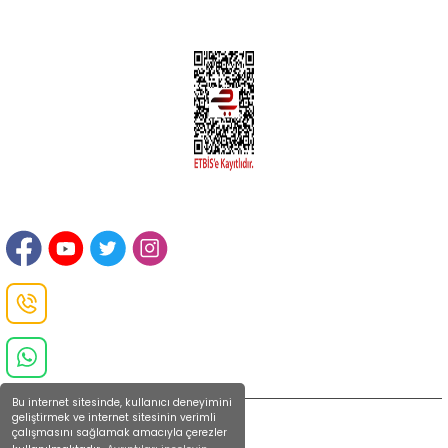
İLETİŞİM
Sanayi Mah. Şamdan Sok. No: 12 Değirmendere Ortahisar / TRABZON
Danışma Hattı
0(462)
325 11 16
Whatsapp Danışma
0(532)
370 37 37
Bu internet sitesinde, kullanıcı deneyimini
geliştirmek ve internet sitesinin verimli
çalışmasını sağlamak amacıyla çerezler