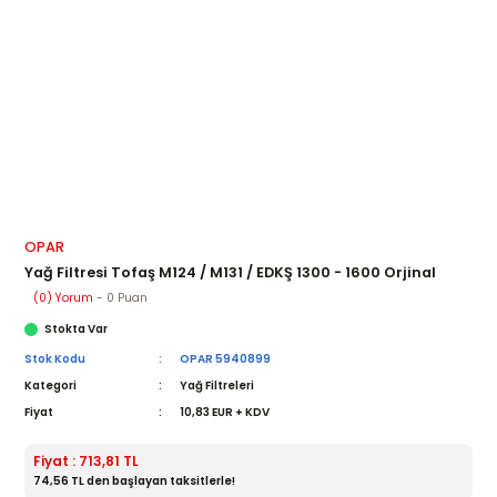
OPAR
Yağ Filtresi Tofaş M124 / M131 / EDKŞ 1300 - 1600 Orjinal
(0) Yorum
- 0 Puan
Stokta Var
Stok Kodu
OPAR 5940899
Kategori
Yağ Filtreleri
Fiyat
10,83 EUR + KDV
Fiyat : 713,81 TL
74,56 TL den başlayan taksitlerle!