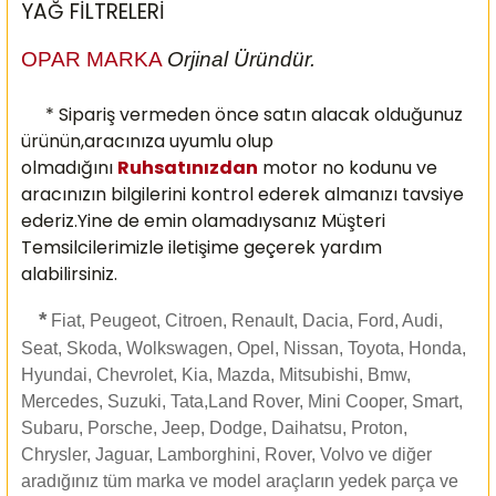
YAĞ FİLTRELERİ
OPAR MARKA
Orjinal Üründür.
* Sipariş vermeden önce satın alacak olduğunuz
ürünün,aracınıza uyumlu olup
olmadığını
Ruhsatınızdan
motor no kodunu ve
aracınızın bilgilerini kontrol ederek almanızı
tavsiye
ederiz.Yine de emin olamadıysanız Müşteri
Temsilcilerimizle iletişime geçerek yardım
alabilirsiniz.
*
Fiat, Peugeot, Citroen, Renault, Dacia, Ford, Audi,
Seat, Skoda, Wolkswagen, Opel, Nissan, Toyota, Honda,
Hyundai, Chevrolet, Kia, Mazda, Mitsubishi, Bmw,
Mercedes, Suzuki, Tata,Land Rover, Mini Cooper, Smart,
Subaru, Porsche, Jeep, Dodge, Daihatsu, Proton,
Chrysler, Jaguar, Lamborghini, Rover, Volvo ve diğer
aradığınız tüm marka ve model araçların yedek parça ve