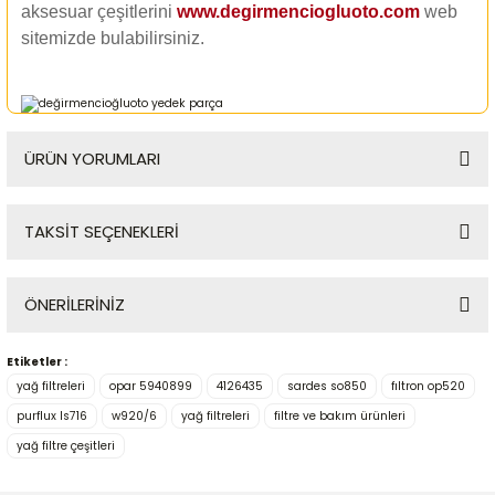
aksesuar çeşitlerini
www.degirmenciogluoto.com
web
sitemizde
bulabilirsiniz.
ÜRÜN YORUMLARI
TAKSİT SEÇENEKLERİ
Bu ürüne ilk yorumu siz yapın!
ÖNERİLERİNİZ
Yorum Yaz
Etiketler :
Bu ürünün fiyat bilgisi, resim, ürün açıklamalarında ve diğer
yağ filtreleri
opar 5940899
4126435
sardes so850
fıltron op520
konularda yetersiz gördüğünüz noktaları öneri formunu
kullanarak tarafımıza iletebilirsiniz.
purflux ls716
w920/6
yağ filtreleri
filtre ve bakım ürünleri
Görüş ve önerileriniz için teşekkür ederiz.
yağ filtre çeşitleri
Ürün resmi kalitesiz, bozuk veya görüntülenemiyor.