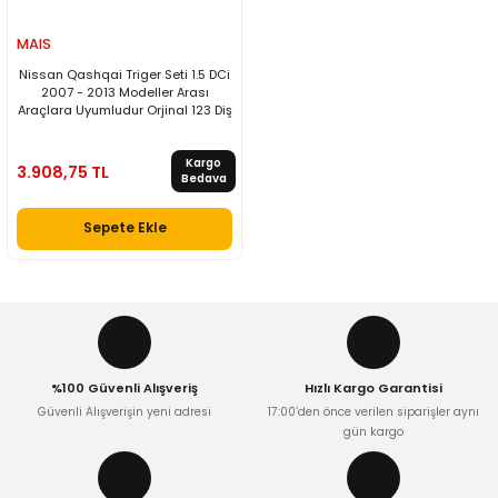
MAIS
Nissan Qashqai Triger Seti 1.5 DCi
2007 - 2013 Modeller Arası
Araçlara Uyumludur Orjinal 123 Diş
Kargo
3.908,75 TL
Bedava
Sepete Ekle
%100 Güvenli Alışveriş
Hızlı Kargo Garantisi
Güvenli Alışverişin yeni adresi
17:00’den önce verilen siparişler aynı
gün kargo