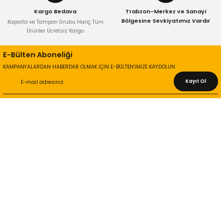
Kargo Bedava
Trabzon-Merkez ve Sanayi
Bölgesine Sevkiyatımız Vardır
Kaporta ve Tampon Grubu Hariç Tüm
Ürünler Ücretsiz Kargo
E-Bülten Aboneliği
KAMPANYALARDAN HABERDAR OLMAK İÇİN E-BÜLTEN’İMİZE KAYDOLUN
Kayıt Ol
KURUMSAL
Hakkımızda
İletişim Bilgileri
Gizlilik ve Güvenlik
İade ve Değişim
İletişim Formu
ONLİNE ALIŞVERİŞ
Alışveriş Sepetim