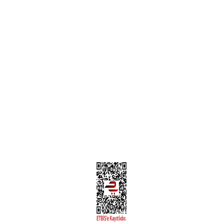
Garanti ve İade Şartları
Hesap Numaralarımız
Teslimat Bilgileri
MÜŞTERİ HİZMETLERİ
Yeni Üyelik
Üyelik Bilgileri
Kargom Nerede Aras ?
Kargom Nerede Yurtiçi ?
Kargom Nerede Sendeo ?
Hesabım