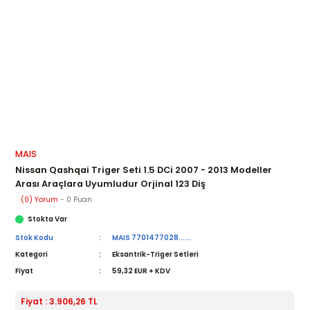
MAIS
Nissan Qashqai Triger Seti 1.5 DCi 2007 - 2013 Modeller
Arası Araçlara Uyumludur Orjinal 123 Diş
(0) Yorum
- 0 Puan
Stokta Var
Stok Kodu
MAIS 7701477028......
Kategori
Eksantrik-Triger Setleri
Fiyat
59,32 EUR + KDV
Fiyat : 3.906,26 TL