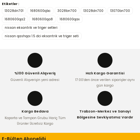
Etiketler :
Bu ürünün fiyat bilgisi, resim, ürün açıklamalarında ve diğer
13028dn701
1680600qbc
3028bn700
13028dn700
13070bn700
konularda yetersiz gördüğünüz noktaları öneri formunu
kullanarak tarafımıza iletebilirsiniz.
1680600qa2
1680600qa8
1680600qax
Görüş ve önerileriniz için teşekkür ederiz.
nissan eksantrik ve triger setleri
nissan qashqaı 1.5 dci eksantrik ve triger seti
Ürün resmi kalitesiz, bozuk veya görüntülenemiyor.
Ürün açıklamasında eksik bilgiler bulunuyor.
Ürün bilgilerinde hatalar bulunuyor.
Ürün fiyatı diğer sitelerden daha pahalı.
%100 Güvenli Alışveriş
Hızlı Kargo Garantisi
Bu ürüne benzer farklı alternatifler olmalı.
Güvenli Alışverişin yeni adresi
17:00’den önce verilen siparişler aynı
gün kargo
Kargo Bedava
Trabzon-Merkez ve Sanayi
Gönder
Bölgesine Sevkiyatımız Vardır
Kaporta ve Tampon Grubu Hariç Tüm
Ürünler Ücretsiz Kargo
E-Bülten Aboneliği