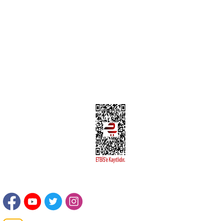
Yeni Üyelik
Üyelik Bilgileri
Kargom Nerede Aras ?
Kargom Nerede Yurtiçi ?
Kargom Nerede Sendeo ?
Hesabım
İLETİŞİM
Sanayi Mah. Şamdan Sok. No: 12 Değirmendere Ortahisar / TRABZON