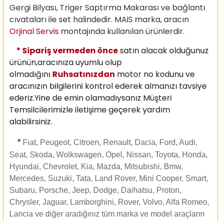
Gergi Bilyası, Triger Saptırma Makarası ve bağlantı
cıvataları ile set halindedir. MAiS marka, aracın
Orjinal Servis
montajında kullanılan ürünlerdir.
* Sipariş vermeden önce
satın alacak olduğunuz
ürünün,aracınıza uyumlu olup
olmadığını
Ruhsatınızdan
motor no kodunu ve
aracınızın bilgilerini kontrol ederek almanızı
tavsiye
ederiz.Yine de emin olamadıysanız Müşteri
Temsilcilerimizle iletişime geçerek yardım
alabilirsiniz.
*
Fiat, Peugeot, Citroen, Renault, Dacia, Ford, Audi,
Seat, Skoda, Wolkswagen, Opel, Nissan, Toyota, Honda,
Hyundai, Chevrolet, Kia, Mazda, Mitsubishi, Bmw,
Mercedes, Suzuki, Tata, Land Rover, Mini Cooper, Smart,
Subaru, Porsche, Jeep, Dodge, Daihatsu, Proton,
Chrysler, Jaguar, Lamborghini, Rover, Volvo, Alfa Romeo,
Lancia ve diğer aradığınız tüm marka ve model araçların