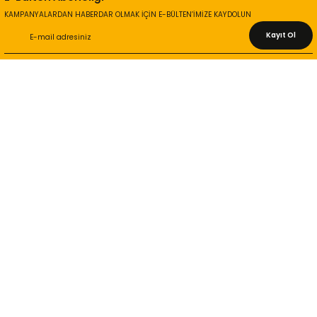
KAMPANYALARDAN HABERDAR OLMAK İÇİN E-BÜLTEN’İMİZE KAYDOLUN
Kayıt Ol
KURUMSAL
Hakkımızda
İletişim Bilgileri
Gizlilik ve Güvenlik
İade ve Değişim
İletişim Formu
ONLİNE ALIŞVERİŞ
Alışveriş Sepetim
Garanti ve İade Şartları
Hesap Numaralarımız
Teslimat Bilgileri
MÜŞTERİ HİZMETLERİ