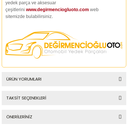
yedek parça ve aksesuar
çeşitlerini
www.degirmenciogluoto.com
web
sitemizde
bulabilirsiniz.
ÜRÜN YORUMLARI
TAKSİT SEÇENEKLERİ
Bu ürüne ilk yorumu siz yapın!
ÖNERİLERİNİZ
Yorum Yaz