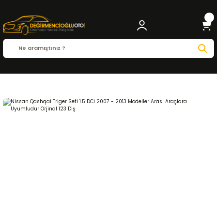
Anasayfa
NISSAN
QASHQAI
Qashqai I 2007-2014
1.5 DCİ
EKSANTRİK-TRİGE