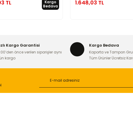
03 TL
1.648,03 TL
Kargo
Bedava
ızlı Kargo Garantisi
Kargo Bedava
:00’den önce verilen siparişler aynı
Kaporta ve Tampon Gru
ün kargo
Tüm Ürünler Ücretsiz Ka
N
L
ONLİNE ALIŞVERİŞ
a
Alışveriş Sepetim
ileri
Garanti ve İade Şartları