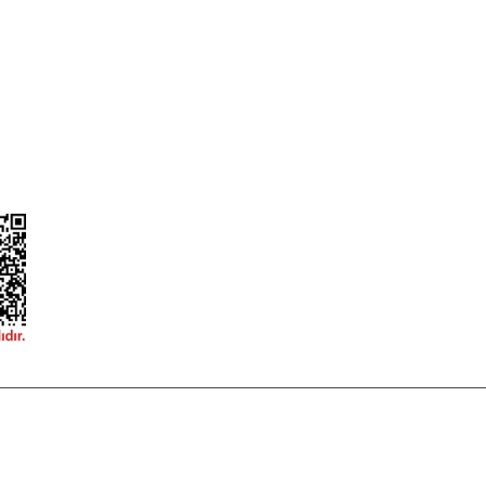
Güvenlik
Hesap Numaralarımız
ğişim
Teslimat Bilgileri
ormu
 korunmaktadır.