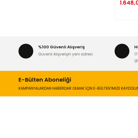
1.648,
%100 Güvenli Alışveriş
H
Güvenli Alışverişin yeni adresi
17
g
E-Bülten Aboneliği
KAMPANYALARDAN HABERDAR OLMAK İÇİN E-BÜLTEN’İMİZE KAYDOLU
İLETİŞİM
KURUMSA
Hakkımızd
Sanayi Mah. Şamdan Sok. No: 12 Değirmendere
Ortahisar / TRABZON
İletişim Bilg