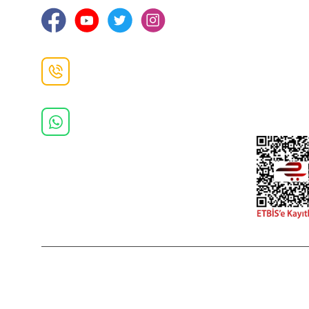
Gizlilik ve 
İade ve De
İletişim F
Danışma Hattı
0(462)
325 11 16
Whatsapp Danışma
0(532)
370 37 37
2022 Copyright © Kredi kartı bilgileriniz 256bit SSL sertifikası ile