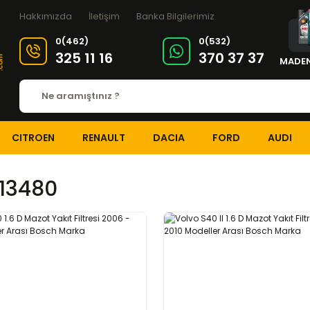
Hakkımızda
İletişim
Banka Bilgilerimiz
0(462)
0(532)
325 11 16
370 37 37
MADEN
CITROEN
RENAULT
DACIA
FORD
AUDI
13480