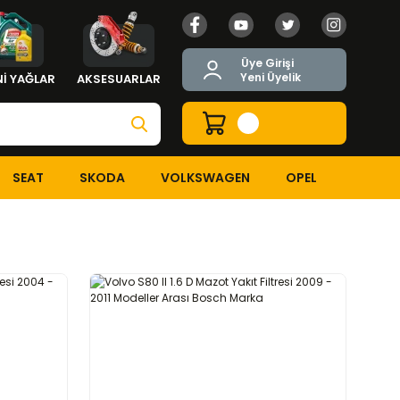
Üye Girişi
Yeni Üyelik
İ YAĞLAR
AKSESUARLAR
SEAT
SKODA
VOLKSWAGEN
OPEL