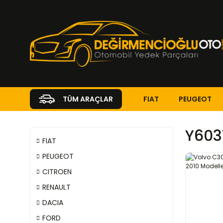
FIAT
PEUGEOT
TÜM ARAÇLAR
Y603
FIAT
PEUGEOT
CITROEN
RENAULT
DACIA
FORD