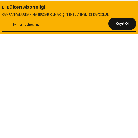
E-Bülten Aboneliği
KAMPANYALARDAN HABERDAR OLMAK İÇİN E-BÜLTEN’İMİZE KAYDOLUN
Kayıt Ol
KURUMSAL
Hakkımızda
İletişim Bilgileri
Gizlilik ve Güvenlik
İade ve Değişim
İletişim Formu
ONLİNE ALIŞVERİŞ
Alışveriş Sepetim
Garanti ve İade Şartları
Hesap Numaralarımız
Teslimat Bilgileri