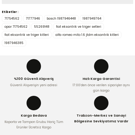
Yorum Yaz
Etiketler :
Bu ürünün fiyat bilgisi, resim, ürün açıklamalarında ve diğer
71754562
71777946
bosch 1987946448
1987949764
konularda yetersiz gördüğünüz noktaları öneri formunu
kullanarak tarafımıza iletebilirsiniz.
opar 71754562
55269148
fiat eksantrik ve triger setleri
Görüş ve önerileriniz için teşekkür ederiz.
fiat eksantrik ve triger kitleri
alfa romeo mito 1.6 jtdm eksantrik kitleri
1987946385
Ürün resmi kalitesiz, bozuk veya görüntülenemiyor.
Ürün açıklamasında eksik bilgiler bulunuyor.
Ürün bilgilerinde hatalar bulunuyor.
Ürün fiyatı diğer sitelerden daha pahalı.
%100 Güvenli Alışveriş
Hızlı Kargo Garantisi
Bu ürüne benzer farklı alternatifler olmalı.
Güvenli Alışverişin yeni adresi
17:00’den önce verilen siparişler aynı
gün kargo
Kargo Bedava
Trabzon-Merkez ve Sanayi
Gönder
Bölgesine Sevkiyatımız Vardır
Kaporta ve Tampon Grubu Hariç Tüm
Ürünler Ücretsiz Kargo