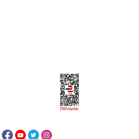
MÜŞTERİ HİZMETLERİ
Yeni Üyelik
Üyelik Bilgileri
Kargom Nerede Aras ?
Kargom Nerede Yurtiçi ?
Kargom Nerede Sendeo ?
Hesabım
İLETİŞİM
Sanayi Mah. Şamdan Sok. No: 12 Değirmendere Ortahisar / TRABZON