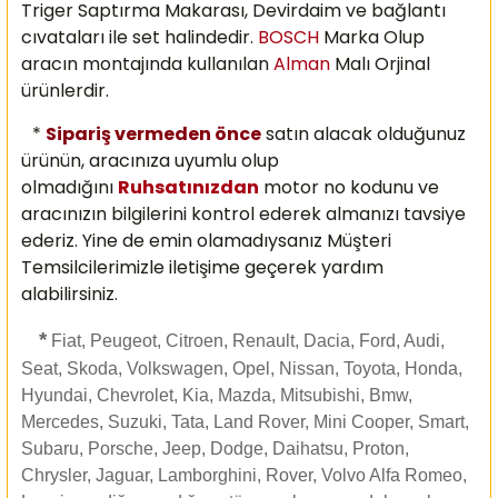
Triger Saptırma Makarası, Devirdaim ve bağlantı
cıvataları ile set halindedir.
BOSCH
Marka Olup
aracın montajında kullanılan
Alman
Malı
Orjinal
ürünlerdir.
*
Sipariş vermeden önce
satın alacak olduğunuz
ürünün, aracınıza uyumlu olup
olmadığını
Ruhsatınızdan
motor no kodunu ve
aracınızın bilgilerini kontrol ederek almanızı
tavsiye
ederiz. Yine de emin olamadıysanız Müşteri
Temsilcilerimizle iletişime geçerek yardım
alabilirsiniz.
*
Fiat, Peugeot, Citroen, Renault, Dacia, Ford, Audi,
Seat, Skoda, Volkswagen, Opel, Nissan, Toyota, Honda,
Hyundai, Chevrolet, Kia, Mazda, Mitsubishi, Bmw,
Mercedes, Suzuki, Tata, Land Rover, Mini Cooper, Smart,
Subaru, Porsche, Jeep, Dodge, Daihatsu, Proton,
Chrysler, Jaguar, Lamborghini, Rover, Volvo Alfa Romeo,