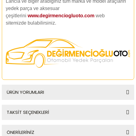
Lancia ve diğer aradığınız tüm marka ve model araçların
yedek parça ve aksesuar
çeşitlerini
www.degirmenciogluoto.com
web
sitemizde
bulabilirsiniz.
ÜRÜN YORUMLARI
TAKSİT SEÇENEKLERİ
Bu ürüne ilk yorumu siz yapın!
ÖNERİLERİNİZ