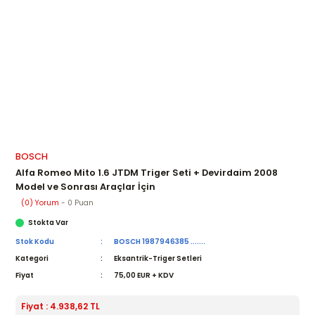
BOSCH
Alfa Romeo Mito 1.6 JTDM Triger Seti + Devirdaim 2008
Model ve Sonrası Araçlar İçin
(0) Yorum
- 0 Puan
Stokta Var
Stok Kodu
BOSCH 1987946385 .......
Kategori
Eksantrik-Triger Setleri
Fiyat
75,00 EUR + KDV
Fiyat : 4.938,62 TL