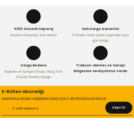
Ürün resmi kalitesiz, bozuk veya görüntülenemiyor.
Ürün açıklamasında eksik bilgiler bulunuyor.
%100 Güvenli Alışveriş
Hızlı Kargo Garantisi
Ürün bilgilerinde hatalar bulunuyor.
Güvenli Alışverişin yeni adresi
17:00’den önce verilen siparişler aynı
Ürün fiyatı diğer sitelerden daha pahalı.
gün kargo
Bu ürüne benzer farklı alternatifler olmalı.
Kargo Bedava
Trabzon-Merkez ve Sanayi
Bölgesine Sevkiyatımız Vardır
Kaporta ve Tampon Grubu Hariç Tüm
Ürünler Ücretsiz Kargo
Gönder
E-Bülten Aboneliği
KAMPANYALARDAN HABERDAR OLMAK İÇİN E-BÜLTEN’İMİZE KAYDOLUN
Kayıt Ol
KURUMSAL