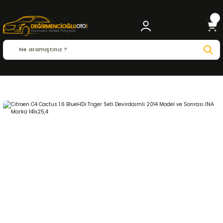
Anasayfa
CITROEN
C4 Cactus
C4 Cactus 2014 - 2023
1.6 BlueHDI
EKSANTRİ