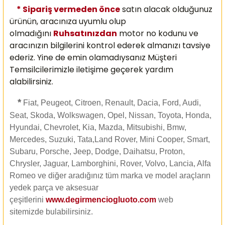
* Sipariş vermeden önce
satın alacak olduğunuz
ürünün, aracınıza uyumlu olup
olmadığını
Ruhsatınızdan
motor no kodunu ve
aracınızın bilgilerini kontrol ederek almanızı
tavsiye
ederiz. Yine de emin olamadıysanız Müşteri
Temsilcilerimizle iletişime geçerek yardım
alabilirsiniz.
*
Fiat, Peugeot, Citroen, Renault, Dacia, Ford, Audi,
Seat, Skoda, Wolkswagen, Opel, Nissan, Toyota, Honda,
Hyundai, Chevrolet, Kia, Mazda, Mitsubishi, Bmw,
Mercedes, Suzuki, Tata,Land Rover, Mini Cooper, Smart,
Subaru, Porsche, Jeep, Dodge, Daihatsu, Proton,
Chrysler, Jaguar, Lamborghini, Rover, Volvo, Lancia, Alfa
Romeo ve diğer aradığınız tüm marka ve model araçların
yedek parça ve aksesuar
çeşitlerini
www.degirmenciogluoto.com
web
sitemizde
bulabilirsiniz.