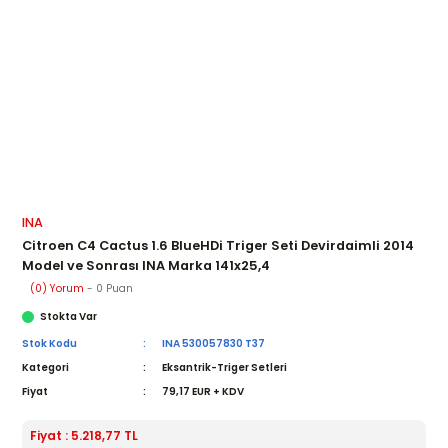
INA
Citroen C4 Cactus 1.6 BlueHDi Triger Seti Devirdaimli 2014
Model ve Sonrası INA Marka 141x25,4
(0) Yorum
- 0 Puan
Stokta Var
Stok Kodu
INA 530057830 T37
Kategori
Eksantrik-Triger Setleri
Fiyat
79,17 EUR + KDV
Fiyat : 5.218,77 TL