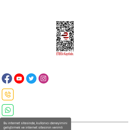
Hesabım
İLETİŞİM
Sanayi Mah. Şamdan Sok. No: 12 Değirmendere Ortahisar / TRABZON
Danışma Hattı
0(462)
325 11 16
Whatsapp Danışma
0(532)
370 37 37
Bu internet sitesinde, kullanıcı deneyimini
geliştirmek ve internet sitesinin verimli