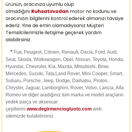
ürünün, aracınıza uyumlu olup
olmadığını
Ruhsatınızdan
motor no kodunu ve
aracınızın bilgilerini kontrol ederek almanızı
tavsiye
ederiz. Yine de emin olamadıysanız Müşteri
Temsilcilerimizle iletişime geçerek yardım
alabilirsiniz.
*
Fiat, Peugeot, Citroen, Renault, Dacia, Ford, Audi,
Seat, Skoda, Wolkswagen, Opel, Nissan, Toyota, Honda,
Hyundai, Chevrolet, Kia, Mazda, Mitsubishi, Bmw,
Mercedes, Suzuki, Tata,Land Rover, Mini Cooper, Smart,
Subaru, Porsche, Jeep, Dodge, Daihatsu, Proton,
Chrysler, Jaguar, Lamborghini, Rover, Volvo, Lancia, Alfa
Romeo ve diğer aradığınız tüm marka ve model araçların
yedek parça ve aksesuar
çeşitlerini
www.degirmenciogluoto.com
web
sitemizde
bulabilirsiniz.