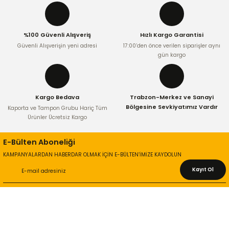
Ürün resmi kalitesiz, bozuk veya görüntülenemiyor.
Ürün açıklamasında eksik bilgiler bulunuyor.
%100 Güvenli Alışveriş
Hızlı Kargo Garantisi
Ürün bilgilerinde hatalar bulunuyor.
Güvenli Alışverişin yeni adresi
17:00’den önce verilen siparişler aynı
Ürün fiyatı diğer sitelerden daha pahalı.
gün kargo
Bu ürüne benzer farklı alternatifler olmalı.
Kargo Bedava
Trabzon-Merkez ve Sanayi
Bölgesine Sevkiyatımız Vardır
Kaporta ve Tampon Grubu Hariç Tüm
Ürünler Ücretsiz Kargo
Gönder
E-Bülten Aboneliği
KAMPANYALARDAN HABERDAR OLMAK İÇİN E-BÜLTEN’İMİZE KAYDOLUN
Kayıt Ol
KURUMSAL
Hakkımızda