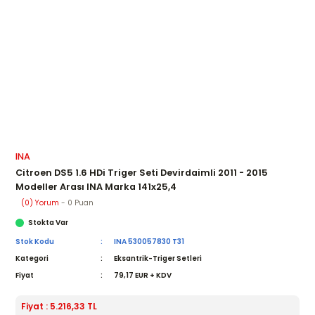
INA
Citroen DS5 1.6 HDi Triger Seti Devirdaimli 2011 - 2015
Modeller Arası INA Marka 141x25,4
(0) Yorum
- 0 Puan
Stokta Var
Stok Kodu
INA 530057830 T31
Kategori
Eksantrik-Triger Setleri
Fiyat
79,17 EUR + KDV
Fiyat : 5.216,33 TL