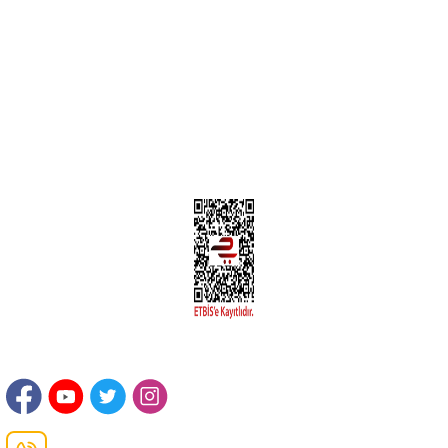
Yeni Üyelik
Üyelik Bilgileri
Kargom Nerede Aras ?
Kargom Nerede Yurtiçi ?
Kargom Nerede Sendeo ?
Hesabım
İLETİŞİM
Sanayi Mah. Şamdan Sok. No: 12 Değirmendere Ortahisar / TRABZON
Danışma Hattı