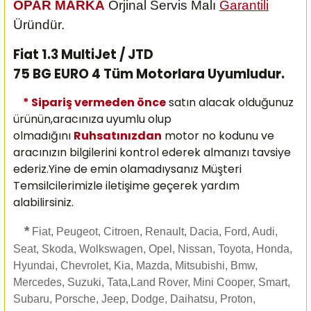
OPAR MARKA
Orjinal Servis Malı
Garantili
Üründür.
Fiat 1.3 MultiJet / JTD
75 BG EURO 4 Tüm Motorlara Uyumludur.
* Sipariş vermeden önce
satın alacak olduğunuz
ürünün,aracınıza uyumlu olup
olmadığını
Ruhsatınızdan
motor no kodunu ve
aracınızın bilgilerini kontrol ederek almanızı
tavsiye
ederiz.Yine de emin olamadıysanız Müşteri
Temsilcilerimizle iletişime geçerek yardım
alabilirsiniz.
*
Fiat, Peugeot, Citroen, Renault, Dacia, Ford, Audi,
Seat, Skoda, Wolkswagen, Opel, Nissan, Toyota, Honda,
Hyundai, Chevrolet, Kia, Mazda, Mitsubishi, Bmw,
Mercedes, Suzuki, Tata,Land Rover, Mini Cooper, Smart,
Subaru, Porsche, Jeep, Dodge, Daihatsu, Proton,