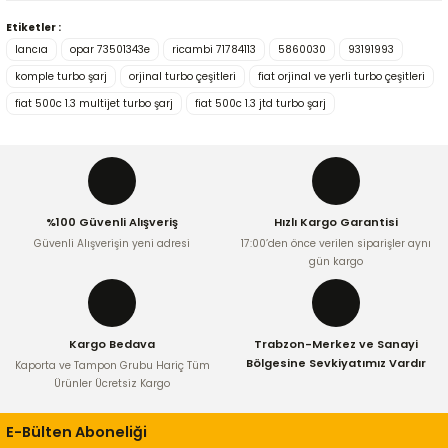
Etiketler :
Bu ürünün fiyat bilgisi, resim, ürün açıklamalarında ve diğer
lancıa
opar 73501343e
ricambi 71784113
5860030
93191993
konularda yetersiz gördüğünüz noktaları öneri formunu
kullanarak tarafımıza iletebilirsiniz.
komple turbo şarj
orjinal turbo çeşitleri
fiat orjinal ve yerli turbo çeşitleri
Görüş ve önerileriniz için teşekkür ederiz.
fiat 500c 1.3 multijet turbo şarj
fiat 500c 1.3 jtd turbo şarj
Ürün resmi kalitesiz, bozuk veya görüntülenemiyor.
Ürün açıklamasında eksik bilgiler bulunuyor.
Ürün bilgilerinde hatalar bulunuyor.
%100 Güvenli Alışveriş
Hızlı Kargo Garantisi
Ürün fiyatı diğer sitelerden daha pahalı.
Güvenli Alışverişin yeni adresi
17:00’den önce verilen siparişler aynı
Bu ürüne benzer farklı alternatifler olmalı.
gün kargo
Kargo Bedava
Trabzon-Merkez ve Sanayi
Bölgesine Sevkiyatımız Vardır
Kaporta ve Tampon Grubu Hariç Tüm
Ürünler Ücretsiz Kargo
Gönder
E-Bülten Aboneliği