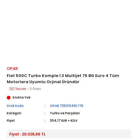
OPAR
Fiat 500C Turbo Komple 1.3 Multijet 75 BG Euro 4 Tüm
Motorlara Uyumlu Orjinal Üründür
(0) Yorum
- 0 Puan
Stokta Yok
Stok Kodu
OPAR 73501343E T19
Kategori
Turbo ve Parçaları
Fiyat
304,17 EUR + KDV
Fiyat : 20.028,86 TL