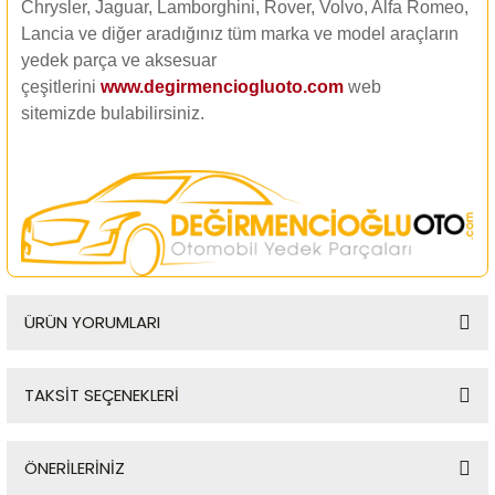
Chrysler, Jaguar, Lamborghini, Rover, Volvo, Alfa Romeo,
Lancia ve diğer aradığınız tüm marka ve model araçların
yedek parça ve aksesuar
çeşitlerini
www.degirmenciogluoto.com
web
sitemizde
bulabilirsiniz.
ÜRÜN YORUMLARI
TAKSİT SEÇENEKLERİ
Bu ürüne ilk yorumu siz yapın!
ÖNERİLERİNİZ
Yorum Yaz