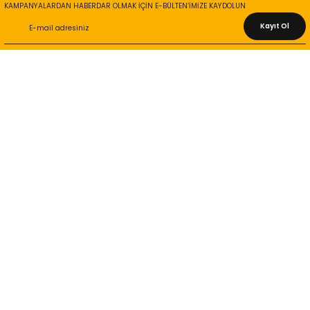
KAMPANYALARDAN HABERDAR OLMAK İÇİN E-BÜLTEN’İMİZE KAYDOLUN
Kayıt Ol
KURUMSAL
Hakkımızda
İletişim Bilgileri
Gizlilik ve Güvenlik
İade ve Değişim
İletişim Formu
ONLİNE ALIŞVERİŞ
Alışveriş Sepetim
Garanti ve İade Şartları
Hesap Numaralarımız
Teslimat Bilgileri
MÜŞTERİ HİZMETLERİ