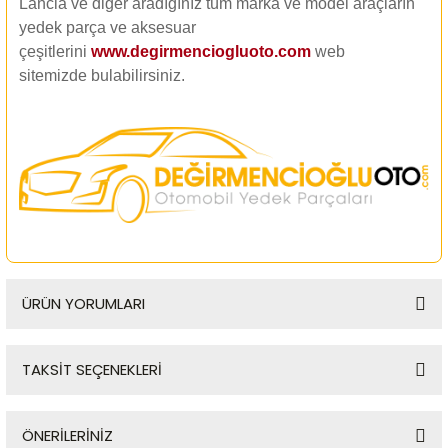
Lancia ve diğer aradığınız tüm marka ve model araçların
yedek parça ve aksesuar
çeşitlerini
www.degirmenciogluoto.com
web
sitemizde
bulabilirsiniz.
ÜRÜN YORUMLARI
TAKSİT SEÇENEKLERİ
Bu ürüne ilk yorumu siz yapın!
ÖNERİLERİNİZ