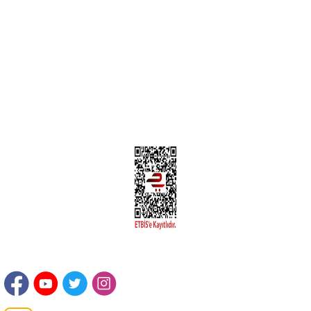
Yeni Üyelik
Üyelik Bilgileri
Kargom Nerede Aras ?
Kargom Nerede Yurtiçi ?
Kargom Nerede Sendeo ?
Hesabım
İLETİŞİM
Sanayi Mah. Şamdan Sok. No: 12 Değirmendere Ortahisar / TRABZON