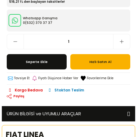
516,21 TL den başlayan taksitlerle!
Whatsapp Danışma
0(532)
370 37 37
Sepete Ekle
Hızlı Satın Al
Tavsiye Et
Fiyatı Düşünce Haber Ver
Kargo Bedava
Stoktan Teslim
Paylaş
ÜRÜN BİLGİSİ ve UYUMLU ARAÇLAR
FIAT LINEA