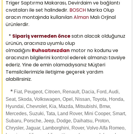
Triger Saptırma Makarası, Devirdaim ve bağlantı
cıvataları ile set halindedir.
BOSCH
Marka Olup
aracın montajında kullanılan
Alman
Malı
Orjinal
ürünlerdir.
*
Sipariş vermeden önce
satın alacak olduğunuz
ürünün, aracınıza uyumlu olup
olmadığını
Ruhsatınızdan
motor no kodunu ve
aracınızın bilgilerini kontrol ederek almanızı
tavsiye
ederiz. Yine de emin olamadıysanız Müşteri
Temsilcilerimizle iletişime geçerek yardım
alabilirsiniz.
*
Fiat, Peugeot, Citroen, Renault, Dacia, Ford, Audi,
Seat, Skoda, Volkswagen, Opel, Nissan, Toyota, Honda,
Hyundai, Chevrolet, Kia, Mazda, Mitsubishi, Bmw,
Mercedes, Suzuki, Tata, Land Rover, Mini Cooper, Smart,
Subaru, Porsche, Jeep, Dodge, Daihatsu, Proton,
Chrysler, Jaguar, Lamborghini, Rover, Volvo Alfa Romeo,