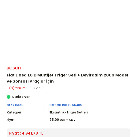
BOSCH
Fiat Linea 1.6 D Multijet Triger Seti + Devirdaim 2009 Model
ve Sonrası Araçlar İçin
(0) Yorum
- 0 Puan
Stokta Var
Stok Kodu
BOSCH 1987946385 . ..
Kategori
Eksantrik-Triger Setleri
Fiyat
75,00 EUR + KDV
Fiyat : 4.941,78 TL