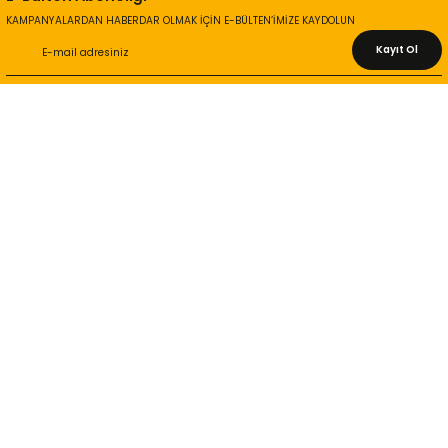
KAMPANYALARDAN HABERDAR OLMAK İÇİN E-BÜLTEN’İMİZE KAYDOLUN
Kayıt Ol
KURUMSAL
Hakkımızda
İletişim Bilgileri
Gizlilik ve Güvenlik
İade ve Değişim
İletişim Formu
ONLİNE ALIŞVERİŞ
Alışveriş Sepetim
Garanti ve İade Şartları
Hesap Numaralarımız
Teslimat Bilgileri
MÜŞTERİ HİZMETLERİ