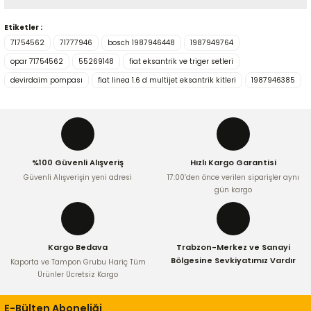
Yorum Yaz
Etiketler :
Bu ürünün fiyat bilgisi, resim, ürün açıklamalarında ve diğer
71754562
71777946
bosch 1987946448
1987949764
konularda yetersiz gördüğünüz noktaları öneri formunu
kullanarak tarafımıza iletebilirsiniz.
opar 71754562
55269148
fiat eksantrik ve triger setleri
Görüş ve önerileriniz için teşekkür ederiz.
devirdaim pompası
fiat linea 1.6 d multijet eksantrik kitleri
1987946385
Ürün resmi kalitesiz, bozuk veya görüntülenemiyor.
Ürün açıklamasında eksik bilgiler bulunuyor.
Ürün bilgilerinde hatalar bulunuyor.
%100 Güvenli Alışveriş
Hızlı Kargo Garantisi
Ürün fiyatı diğer sitelerden daha pahalı.
Güvenli Alışverişin yeni adresi
17:00’den önce verilen siparişler aynı
Bu ürüne benzer farklı alternatifler olmalı.
gün kargo
Kargo Bedava
Trabzon-Merkez ve Sanayi
Bölgesine Sevkiyatımız Vardır
Kaporta ve Tampon Grubu Hariç Tüm
Ürünler Ücretsiz Kargo
Gönder
E-Bülten Aboneliği