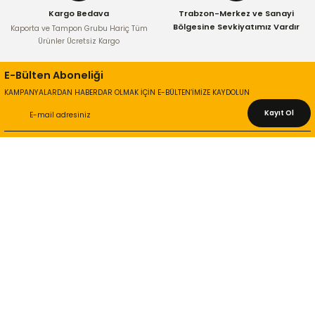
Kargo Bedava
Trabzon-Merkez ve Sanayi
Gönder
Bölgesine Sevkiyatımız Vardır
Kaporta ve Tampon Grubu Hariç Tüm
Ürünler Ücretsiz Kargo
E-Bülten Aboneliği
KAMPANYALARDAN HABERDAR OLMAK İÇİN E-BÜLTEN’İMİZE KAYDOLUN
Kayıt Ol
KURUMSAL
Hakkımızda
İletişim Bilgileri
Gizlilik ve Güvenlik
İade ve Değişim
İletişim Formu
ONLİNE ALIŞVERİŞ
Alışveriş Sepetim