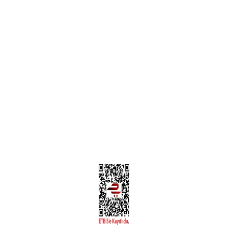
Garanti ve İade Şartları
Hesap Numaralarımız
Teslimat Bilgileri
MÜŞTERİ HİZMETLERİ
Yeni Üyelik
Üyelik Bilgileri
Kargom Nerede Aras ?
Kargom Nerede Yurtiçi ?
Kargom Nerede Sendeo ?
Hesabım