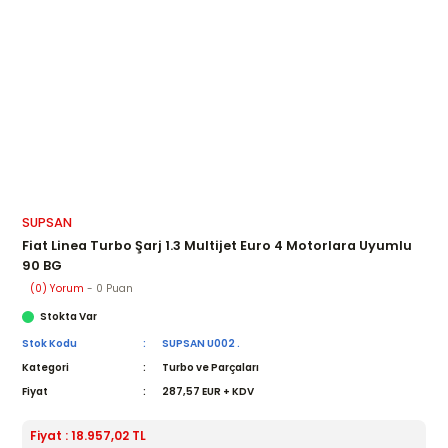
SUPSAN
Fiat Linea Turbo Şarj 1.3 Multijet Euro 4 Motorlara Uyumlu
90 BG
(0) Yorum
- 0 Puan
Stokta Var
Stok Kodu
SUPSAN U002 .
Kategori
Turbo ve Parçaları
Fiyat
287,57 EUR + KDV
Fiyat : 18.957,02 TL