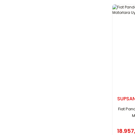
SUPSA
Fiat Pand
M
18.957