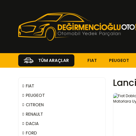
FIAT
PEUGEOT
TÜM ARAÇLAR
Lanc
FIAT
PEUGEOT
CITROEN
RENAULT
DACIA
FORD