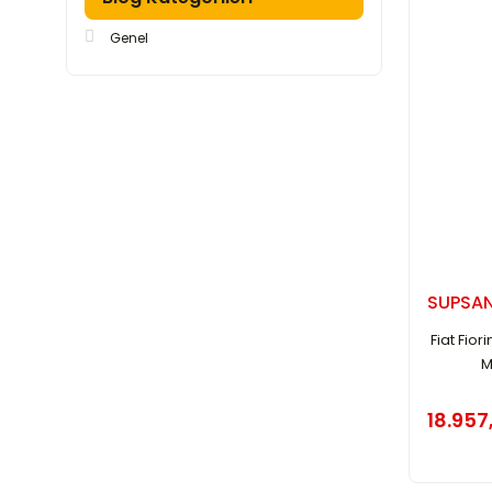
Genel
SUPSA
Fiat Fior
M
18.957