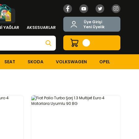
Üye Girişi
Yeni Üyelik
İ YAĞLAR
AKSESUARLAR
SEAT
SKODA
VOLKSWAGEN
OPEL