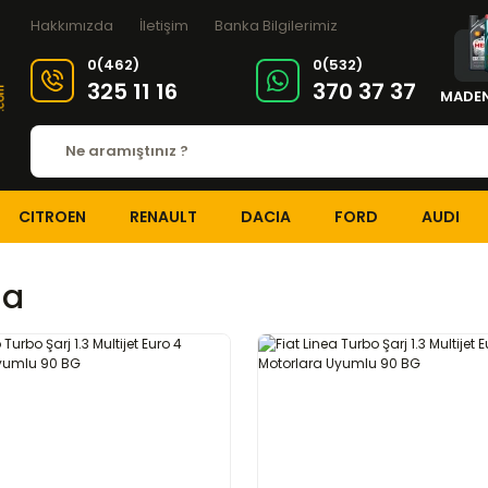
Hakkımızda
İletişim
Banka Bilgilerimiz
0(462)
0(532)
325 11 16
370 37 37
MADEN
CITROEN
RENAULT
DACIA
FORD
AUDI
ia