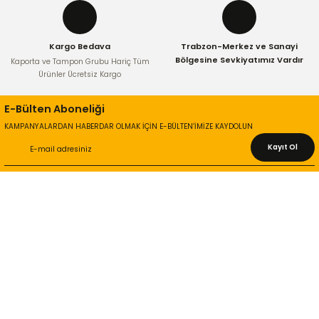
Kargo Bedava
Trabzon-Merkez ve Sanayi
Gönder
Bölgesine Sevkiyatımız Vardır
Kaporta ve Tampon Grubu Hariç Tüm
Ürünler Ücretsiz Kargo
E-Bülten Aboneliği
KAMPANYALARDAN HABERDAR OLMAK İÇİN E-BÜLTEN’İMİZE KAYDOLUN
Kayıt Ol
KURUMSAL
Hakkımızda
İletişim Bilgileri
Gizlilik ve Güvenlik
İade ve Değişim
İletişim Formu
ONLİNE ALIŞVERİŞ