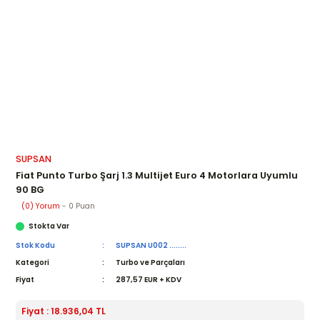
SUPSAN
Fiat Punto Turbo Şarj 1.3 Multijet Euro 4 Motorlara Uyumlu
90 BG
(0) Yorum
- 0 Puan
Stokta Var
Stok Kodu
SUPSAN U002 ........
Kategori
Turbo ve Parçaları
Fiyat
287,57 EUR + KDV
Fiyat : 18.936,04 TL