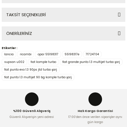
TAKSİT SEÇENEKLERİ
Bu ürüne ilk yorumu siz yapın!
ÖNERİLERİNİZ
Yorum Yaz
Etiketler :
Bu ürünün fiyat bilgisi, resim, ürün açıklamalarında ve diğer
lancia
ricambi
opar 55198317
55198317e
71724704
konularda yetersiz gördüğünüz noktaları öneri formunu
kullanarak tarafımıza iletebilirsiniz.
supsan u002
fıat komple turbo
fiat grande punto 1.3 multijet turbo şarj
Görüş ve önerileriniz için teşekkür ederiz.
fiat punto evo 1.3 90ps jtd turbo şarj
fiat punto 1.3 multijet 90 bg komple turbo şarj
Ürün resmi kalitesiz, bozuk veya görüntülenemiyor.
Ürün açıklamasında eksik bilgiler bulunuyor.
Ürün bilgilerinde hatalar bulunuyor.
Ürün fiyatı diğer sitelerden daha pahalı.
%100 Güvenli Alışveriş
Hızlı Kargo Garantisi
Bu ürüne benzer farklı alternatifler olmalı.
Güvenli Alışverişin yeni adresi
17:00’den önce verilen siparişler aynı
gün kargo