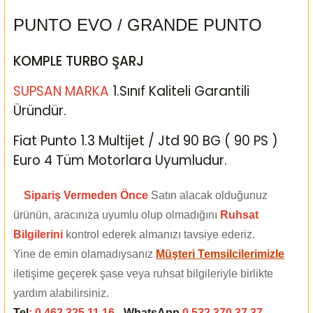
PUNTO EVO / GRANDE PUNTO
KOMPLE TURBO ŞARJ
SUPSAN MARKA
1.Sınıf Kaliteli Garantili
Üründür.
Fiat Punto 1.3 Multijet / Jtd 90 BG ( 90 PS )
Euro 4 Tüm Motorlara Uyumludur.
Sipariş Vermeden Önce
Satın alacak olduğunuz
ürünün, aracınıza uyumlu olup olmadığını
Ruhsat
Bilgilerini
kontrol ederek almanızı tavsiye ederiz.
Yine de emin olamadıysanız
Müşteri Temsilcilerimizle
iletişime geçerek şase veya ruhsat bilgileriyle birlikte
yardım alabilirsiniz.
Tel
: 0 462 325 11 16 -
WhatsApp
0 532 370 37 37