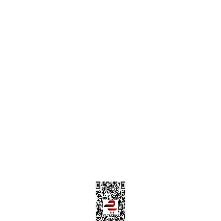
Alışveriş Sepetim
Garanti ve İade Şartları
Hesap Numaralarımız
Teslimat Bilgileri
MÜŞTERİ HİZMETLERİ
Yeni Üyelik
Üyelik Bilgileri
Kargom Nerede Aras ?
Kargom Nerede Yurtiçi ?
Kargom Nerede Sendeo ?
Hesabım