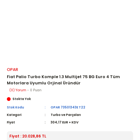
OPAR
Fiat Palio Turbo Komple 1.3 Multijet 75 BG Euro 4 Tüm
Motorlara Uyumlu Orjinal Üründür
(0) Yorum
- 0 Puan
Stokta Yok
Stok Kodu
OPAR 73501343E T22
Kategori
Turbo ve Parçaları
Fiyat
304,17 EUR + KDV
Fiyat : 20.028,86 TL