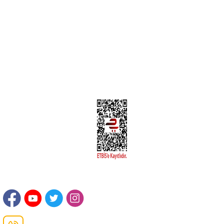
Yeni Üyelik
Üyelik Bilgileri
Kargom Nerede Aras ?
Kargom Nerede Yurtiçi ?
Kargom Nerede Sendeo ?
Hesabım
İLETİŞİM
Sanayi Mah. Şamdan Sok. No: 12 Değirmendere Ortahisar / TRABZON
Danışma Hattı