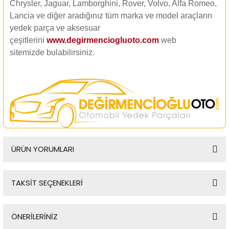
Chrysler, Jaguar, Lamborghini, Rover, Volvo, Alfa Romeo,
Lancia ve diğer aradığınız tüm marka ve model araçların
yedek parça ve aksesuar
çeşitlerini
www.degirmenciogluoto.com
web
sitemizde
bulabilirsiniz.
ÜRÜN YORUMLARI
TAKSİT SEÇENEKLERİ
Bu ürüne ilk yorumu siz yapın!
ÖNERİLERİNİZ
Yorum Yaz