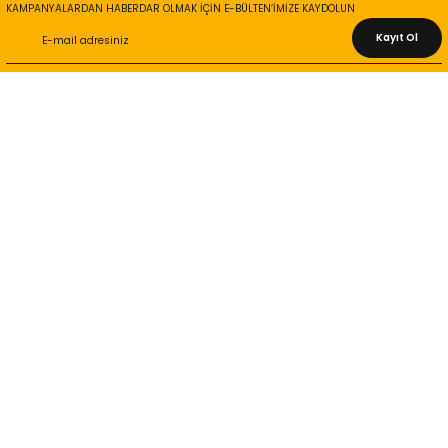
KAMPANYALARDAN HABERDAR OLMAK İÇİN E-BÜLTEN’İMİZE KAYDOLUN
Kayıt Ol
KURUMSAL
Hakkımızda
İletişim Bilgileri
Gizlilik ve Güvenlik
İade ve Değişim
İletişim Formu
ONLİNE ALIŞVERİŞ
Alışveriş Sepetim
Garanti ve İade Şartları
Hesap Numaralarımız
Teslimat Bilgileri
MÜŞTERİ HİZMETLERİ