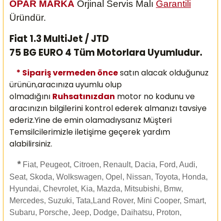
OPAR MARKA
Orjinal Servis Malı
Garantili
Üründür.
Fiat 1.3 MultiJet / JTD
75 BG EURO 4 Tüm Motorlara Uyumludur.
* Sipariş vermeden önce
satın alacak olduğunuz
ürünün,aracınıza uyumlu olup
olmadığını
Ruhsatınızdan
motor no kodunu ve
aracınızın bilgilerini kontrol ederek almanızı
tavsiye
ederiz.Yine de emin olamadıysanız Müşteri
Temsilcilerimizle iletişime geçerek yardım
alabilirsiniz.
*
Fiat, Peugeot, Citroen, Renault, Dacia, Ford, Audi,
Seat, Skoda, Wolkswagen, Opel, Nissan, Toyota, Honda,
Hyundai, Chevrolet, Kia, Mazda, Mitsubishi, Bmw,
Mercedes, Suzuki, Tata,Land Rover, Mini Cooper, Smart,
Subaru, Porsche, Jeep, Dodge, Daihatsu, Proton,