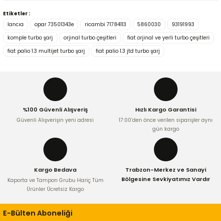
Etiketler :
Bu ürünün fiyat bilgisi, resim, ürün açıklamalarında ve diğer
lancıa
opar 73501343e
ricambi 71784113
5860030
93191993
konularda yetersiz gördüğünüz noktaları öneri formunu
kullanarak tarafımıza iletebilirsiniz.
komple turbo şarj
orjinal turbo çeşitleri
fiat orjinal ve yerli turbo çeşitleri
Görüş ve önerileriniz için teşekkür ederiz.
fiat palio 1.3 multijet turbo şarj
fiat palio 1.3 jtd turbo şarj
Ürün resmi kalitesiz, bozuk veya görüntülenemiyor.
Ürün açıklamasında eksik bilgiler bulunuyor.
Ürün bilgilerinde hatalar bulunuyor.
%100 Güvenli Alışveriş
Hızlı Kargo Garantisi
Ürün fiyatı diğer sitelerden daha pahalı.
Güvenli Alışverişin yeni adresi
17:00’den önce verilen siparişler aynı
Bu ürüne benzer farklı alternatifler olmalı.
gün kargo
Kargo Bedava
Trabzon-Merkez ve Sanayi
Bölgesine Sevkiyatımız Vardır
Kaporta ve Tampon Grubu Hariç Tüm
Ürünler Ücretsiz Kargo
Gönder
E-Bülten Aboneliği