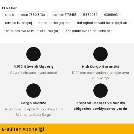
Etiketler :
Bu ürünün fiyat bilgisi, resim, ürün açıklamalarında ve diğer
lancıa
opar 73501343e
ricambi 71784113
5860030
93191993
konularda yetersiz gördüğünüz noktaları öneri formunu
kullanarak tarafımıza iletebilirsiniz.
komple turbo şarj
orjinal turbo çeşitleri
fiat orjinal ve yerli turbo çeşitleri
Görüş ve önerileriniz için teşekkür ederiz.
fiat punto evo 1.3 multijet turbo şarj
fiat punto evo 1.3 jtd turbo şarj
Ürün resmi kalitesiz, bozuk veya görüntülenemiyor.
Ürün açıklamasında eksik bilgiler bulunuyor.
Ürün bilgilerinde hatalar bulunuyor.
%100 Güvenli Alışveriş
Hızlı Kargo Garantisi
Ürün fiyatı diğer sitelerden daha pahalı.
Güvenli Alışverişin yeni adresi
17:00’den önce verilen siparişler aynı
Bu ürüne benzer farklı alternatifler olmalı.
gün kargo
Kargo Bedava
Trabzon-Merkez ve Sanayi
Bölgesine Sevkiyatımız Vardır
Kaporta ve Tampon Grubu Hariç Tüm
Ürünler Ücretsiz Kargo
Gönder
E-Bülten Aboneliği