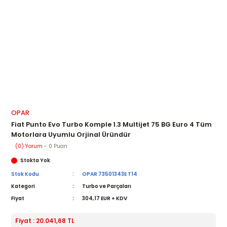
OPAR
Fiat Punto Evo Turbo Komple 1.3 Multijet 75 BG Euro 4 Tüm
Motorlara Uyumlu Orjinal Üründür
(0) Yorum
- 0 Puan
Stokta Yok
Stok Kodu
OPAR 73501343E T14
Kategori
Turbo ve Parçaları
Fiyat
304,17 EUR + KDV
Fiyat : 20.041,68 TL