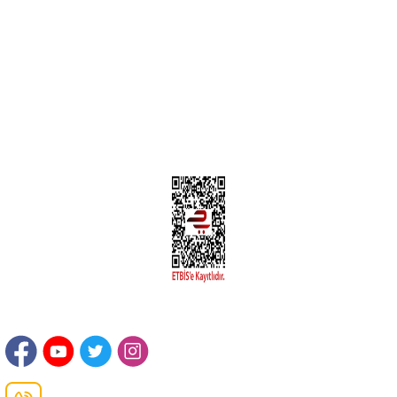
Yeni Üyelik
Üyelik Bilgileri
Kargom Nerede Aras ?
Kargom Nerede Yurtiçi ?
Kargom Nerede Sendeo ?
Hesabım
İLETİŞİM
Sanayi Mah. Şamdan Sok. No: 12 Değirmendere Ortahisar / TRABZON
Danışma Hattı