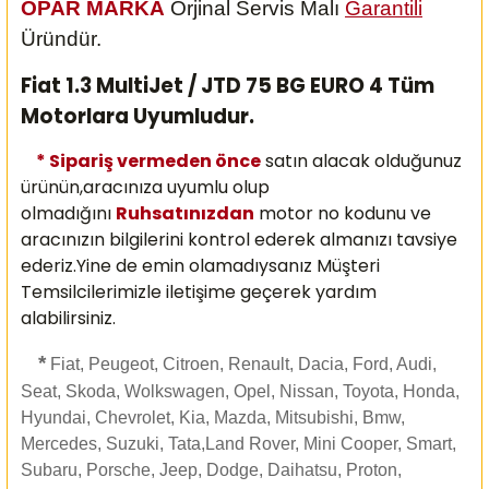
OPAR MARKA
Orjinal Servis Malı
Garantili
Üründür.
Fiat 1.3 MultiJet / JTD 75 BG EURO 4 Tüm
Motorlara Uyumludur.
* Sipariş vermeden önce
satın alacak olduğunuz
ürünün,aracınıza uyumlu olup
olmadığını
Ruhsatınızdan
motor no kodunu ve
aracınızın bilgilerini kontrol ederek almanızı
tavsiye
ederiz.Yine de emin olamadıysanız Müşteri
Temsilcilerimizle iletişime geçerek yardım
alabilirsiniz.
*
Fiat, Peugeot, Citroen, Renault, Dacia, Ford, Audi,
Seat, Skoda, Wolkswagen, Opel, Nissan, Toyota, Honda,
Hyundai, Chevrolet, Kia, Mazda, Mitsubishi, Bmw,
Mercedes, Suzuki, Tata,Land Rover, Mini Cooper, Smart,
Subaru, Porsche, Jeep, Dodge, Daihatsu, Proton,