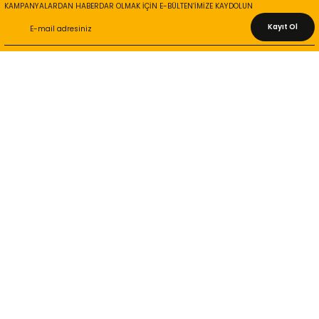
KAMPANYALARDAN HABERDAR OLMAK İÇİN E-BÜLTEN’İMİZE KAYDOLUN
Kayıt Ol
KURUMSAL
Hakkımızda
İletişim Bilgileri
Gizlilik ve Güvenlik
İade ve Değişim
İletişim Formu
ONLİNE ALIŞVERİŞ
Alışveriş Sepetim
Garanti ve İade Şartları
Hesap Numaralarımız
Teslimat Bilgileri
MÜŞTERİ HİZMETLERİ