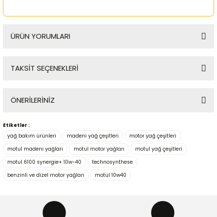
ÜRÜN YORUMLARI
TAKSİT SEÇENEKLERİ
Bu ürüne ilk yorumu siz yapın!
ÖNERİLERİNİZ
Yorum Yaz
Etiketler :
Bu ürünün fiyat bilgisi, resim, ürün açıklamalarında ve diğer
yağ bakım ürünleri
madeni yağ çeşitleri
motor yağ çeşitleri
konularda yetersiz gördüğünüz noktaları öneri formunu
kullanarak tarafımıza iletebilirsiniz.
motul madeni yağları
motul motor yağları
motul yağ çeşitleri
Görüş ve önerileriniz için teşekkür ederiz.
motul 6100 synergie+ 10w-40
technosynthese
benzinli ve dizel motor yağları
motul 10w40
Ürün resmi kalitesiz, bozuk veya görüntülenemiyor.
Ürün açıklamasında eksik bilgiler bulunuyor.
Ürün bilgilerinde hatalar bulunuyor.