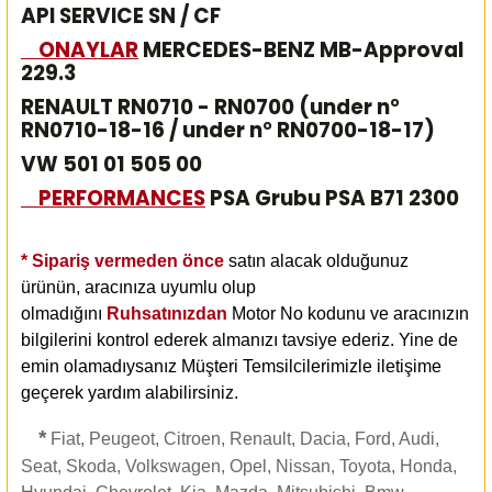
API SERVICE SN / CF
ONAYLAR
MERCEDES-BENZ MB-Approval
229.3
RENAULT RN0710 - RN0700 (under n°
RN0710-18-16 / under n° RN0700-18-17)
VW 501 01 505 00
PERFORMANCES
PSA Grubu PSA B71 2300
* Sipariş vermeden önce
satın alacak olduğunuz
ürünün, aracınıza uyumlu olup
olmadığını
Ruhsatınızdan
Motor No kodunu ve aracınızın
bilgilerini kontrol ederek almanızı
tavsiye ederiz. Yine de
emin olamadıysanız Müşteri Temsilcilerimizle iletişime
geçerek yardım alabilirsiniz.
*
Fiat, Peugeot, Citroen, Renault, Dacia, Ford, Audi,
Seat, Skoda, Volkswagen, Opel, Nissan, Toyota, Honda,