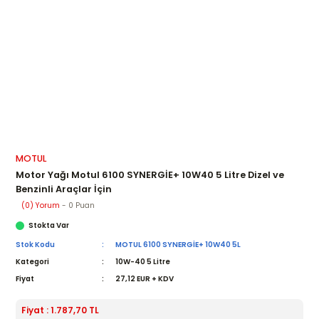
MOTUL
Motor Yağı Motul 6100 SYNERGİE+ 10W40 5 Litre Dizel ve
Benzinli Araçlar İçin
(0) Yorum
- 0 Puan
Stokta Var
Stok Kodu
MOTUL 6100 SYNERGİE+ 10W40 5L
Kategori
10W-40 5 Litre
Fiyat
27,12 EUR + KDV
Fiyat : 1.787,70 TL