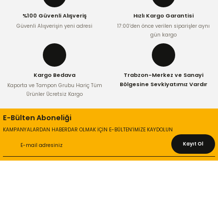
Ürün fiyatı diğer sitelerden daha pahalı.
%100 Güvenli Alışveriş
Hızlı Kargo Garantisi
Bu ürüne benzer farklı alternatifler olmalı.
Güvenli Alışverişin yeni adresi
17:00’den önce verilen siparişler aynı
gün kargo
Kargo Bedava
Trabzon-Merkez ve Sanayi
Gönder
Bölgesine Sevkiyatımız Vardır
Kaporta ve Tampon Grubu Hariç Tüm
Ürünler Ücretsiz Kargo
E-Bülten Aboneliği
KAMPANYALARDAN HABERDAR OLMAK İÇİN E-BÜLTEN’İMİZE KAYDOLUN
Kayıt Ol
KURUMSAL
Hakkımızda
İletişim Bilgileri
Gizlilik ve Güvenlik