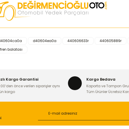
d40604ca0a
d40604ea0a
440606633r
440605889r
iğer konularda yetersiz gördüğünüz noktaları öneri formunu kullanarak ta
 fren balatası
Bu ürüne ilk yorumu siz yapın!
Yorum Yaz
ızlı Kargo Garantisi
Kargo Bedava
:00’den önce verilen siparişler aynı
Kaporta ve Tampon Gru
ün kargo
Tüm Ürünler Ücretsiz Ka
N