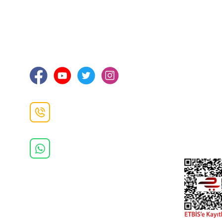
İLETİŞİM
KURUMSA
Hakkımızd
Sanayi Mah. Şamdan Sok. No: 12 Değirmendere
Ortahisar / TRABZON
İletişim Bilg
Gizlilik ve 
İade ve De
İletişim F
Danışma Hattı
0(462)
325 11 16
Whatsapp Danışma
0(532)
370 37 37