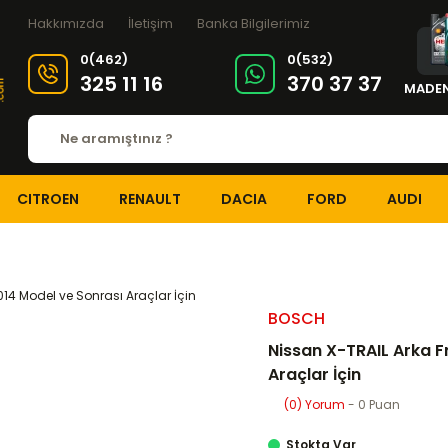
Hakkımızda
İletişim
Banka Bilgilerimiz
0(462)
0(532)
325 11 16
370 37 37
MADEN
CITROEN
RENAULT
DACIA
FORD
AUDI
T
FREN SİSTEMİ
Arka Fren Balataları
Nissan X-TRAIL Arka Fren Bala
BOSCH
Nissan X-TRAIL Arka F
Araçlar İçin
(0) Yorum
- 0 Puan
Stokta Var