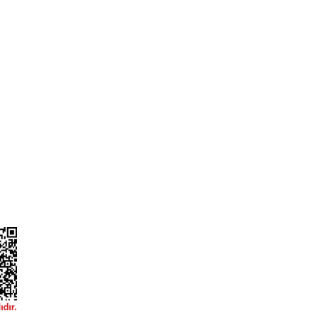
Gönder
L
ONLİNE ALIŞVERİŞ
a
Alışveriş Sepetim
ileri
Garanti ve İade Şartları
Güvenlik
Hesap Numaralarımız
ğişim
Teslimat Bilgileri
ormu