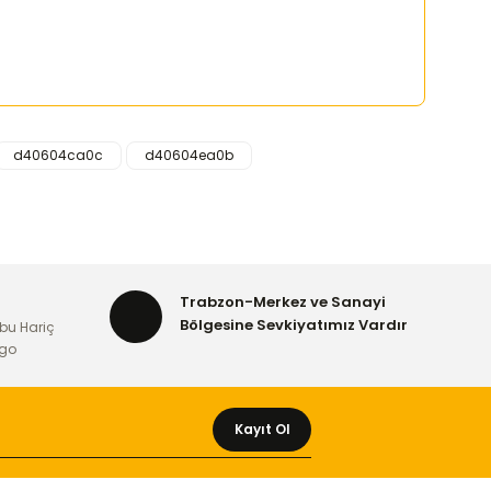
d40604ca0c
d40604ea0b
rafımıza iletebilirsiniz.
Trabzon-Merkez ve Sanayi
Bölgesine Sevkiyatımız Vardır
bu Hariç
rgo
Kayıt Ol