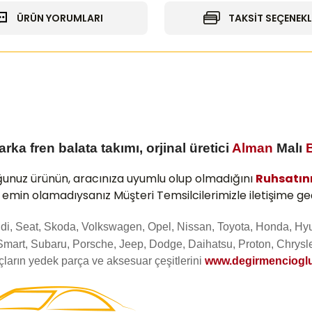
ÜRÜN YORUMLARI
TAKSİT SEÇENEKL
ka fren balata takımı, orjinal üretici
Alman
Malı
unuz ürünün, aracınıza uyumlu olup olmadığını
Ruhsatın
e emin olamadıysanız Müşteri Temsilcilerimizle iletişime geç
Audi, Seat, Skoda, Volkswagen, Opel, Nissan, Toyota, Honda, Hy
Smart, Subaru, Porsche, Jeep, Dodge, Daihatsu, Proton, Chrysle
ların yedek parça ve aksesuar çeşitlerini
www.degirmenciogl