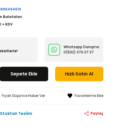
0986494816
n Balataları
R + KDV
Whatsapp Danışma
ksitlerle!
0(532)
370 37 37
Sepete Ekle
Hızlı Satın Al
Fiyatı Düşünce Haber Ver
Stoktan Teslim
Paylaş